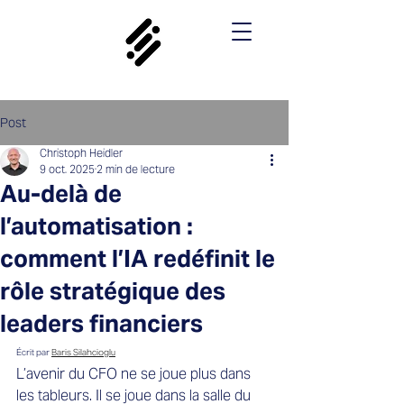
Post
Christoph Heidler
9 oct. 2025
2 min de lecture
Au-delà de
l’automatisation :
comment l’IA redéfinit le
rôle stratégique des
leaders financiers
Écrit par 
Baris Silahcioglu
L’avenir du CFO ne se joue plus dans 
les tableurs. Il se joue dans la salle du 