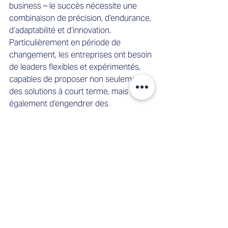
business – le succès nécessite une 
combinaison de précision, d’endurance, 
d’adaptabilité et d’innovation. 
Particulièrement en période de 
changement, les entreprises ont besoin 
de leaders flexibles et expérimentés, 
capables de proposer non seulement 
des solutions à court terme, mais 
également d’engendrer des 
transformations durables.
Chez Swiss Interim 
Management, nous nous 
concentrons exactement sur 
ces points :
✅ Des leaders expérimentés et 
temporaires, capables de résoudre 