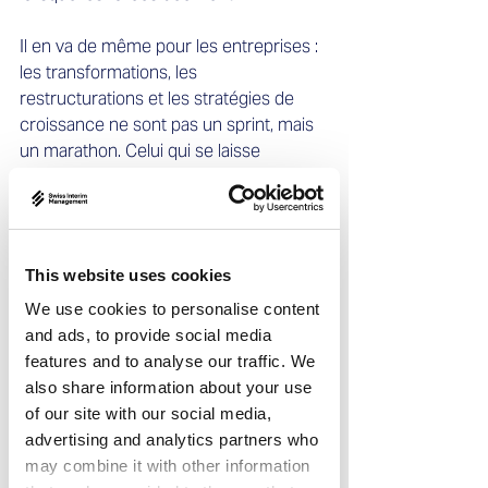
Il en va de même pour les entreprises : 
les transformations, les 
restructurations et les stratégies de 
croissance ne sont pas un sprint, mais 
un marathon. Celui qui se laisse 
décourager par les revers ou 
abandonne trop vite, reste sur le 
carreau.  
This website uses cookies
Les managers intérimaires apportent 
l’endurance et l’expérience nécessaires 
We use cookies to personalise content
pour stabiliser les entreprises sur le 
and ads, to provide social media
long terme. Ils ne sont pas seulement 
features and to analyse our traffic. We
les pompiers des situations de crise, 
also share information about your use
mais ils créent des solutions durables.
of our site with our social media,
advertising and analytics partners who
may combine it with other information