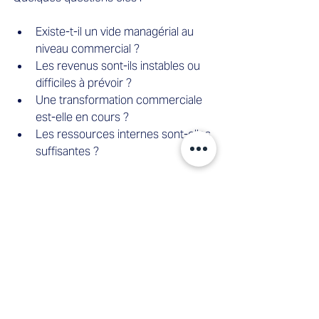
Existe-t-il un vide managérial au 
niveau commercial ?
Les revenus sont-ils instables ou 
difficiles à prévoir ?
Une transformation commerciale 
est-elle en cours ?
Les ressources internes sont-elles 
suffisantes ?
Si plusieurs réponses sont positives, le 
Sales Interim Management peut 
constituer une solution pertinente.
Conclusion
Le Sales Interim Management est bien 
plus qu’une solution transitoire. Utilisé à 