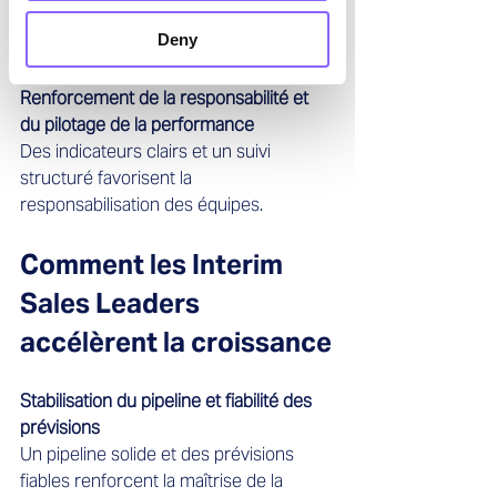
L’amélioration du pilotage du pipeline et 
Deny
des processus de vente accroît 
l’efficacité opérationnelle.
Renforcement de la responsabilité et 
du pilotage de la performance
Des indicateurs clairs et un suivi 
structuré favorisent la 
responsabilisation des équipes.
Comment les Interim 
Sales Leaders 
accélèrent la croissance
Stabilisation du pipeline et fiabilité des 
prévisions
Un pipeline solide et des prévisions 
fiables renforcent la maîtrise de la 