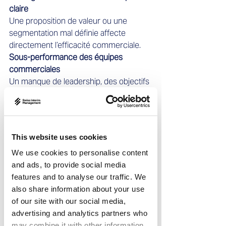
claire
Une proposition de valeur ou une 
segmentation mal définie affecte 
directement l’efficacité commerciale.
Sous-performance des équipes 
commerciales
Un manque de leadership, des objectifs 
flous ou des systèmes d’incitation 
inadaptés nuisent à l’engagement et 
aux résultats.
Absence de leadership ou de structure 
This website uses cookies
commerciale
We use cookies to personalise content
Les départs soudains de dirigeants 
and ads, to provide social media
créent des vides managériaux qui 
features and to analyse our traffic. We
freinent les initiatives commerciales.
also share information about your use
of our site with our social media,
Comment le Sales 
advertising and analytics partners who
Interim Management 
may combine it with other information