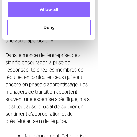
Allow all
	« Il est important de nourrir ses 
forces et de lui laisser l’espace 
nécessaire pour les 		exploiter, 
Deny
même si personnellement, je préfère 
une autre approche. » 
Dans le monde de l’entreprise, cela 
signifie encourager la prise de 
responsabilité chez les membres de 
l’équipe, en particulier ceux qui sont 
encore en phase d’apprentissage. Les 
managers de transition apportent 
souvent une expertise spécifique, mais 
il est tout aussi crucial de cultiver un 
sentiment d’appropriation et de 
créativité au sein de l’équipe. 
	« Il faut simplement lâcher prise, 