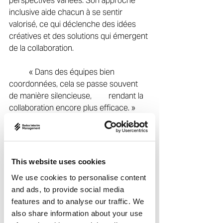
perspectives variées. Son approche 
inclusive aide chacun à se sentir 
valorisé, ce qui déclenche des idées 
créatives et des solutions qui émergent 
de la collaboration. 
	« Dans des équipes bien 
coordonnées, cela se passe souvent 
de manière silencieuse, 	rendant la 
collaboration encore plus efficace. » 
Lorsque les choses ne se passent pas 
comme prévu, Daniel considère les 
erreurs comme des opportunités 
This website uses cookies
d’apprentissage. Cette mentalité 
We use cookies to personalise content
favorise la résilience et l’innovation, 
and ads, to provide social media
tandis que son style de leadership 
features and to analyse our traffic. We
stable et constructif aide à maintenir 
also share information about your use
l’énergie et la concentration — même 