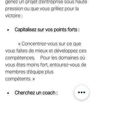
gériez un projet d’entreprise sous haute 
pression ou que vous grilliez pour la 
victoire : 
Capitalisez sur vos points forts :
	 « Concentrez-vous sur ce que 
vous faites de mieux et développez ces 
compétences. 	Pour les domaines où 
vous êtes moins fort, entourez-vous de 
membres d’équipe plus 	
compétents. » 
Cherchez un coach :
	 « Surtout dans les rôles à haute 
performance, il est utile d’avoir un 
coach ou un mentor 	qui vous donne 
des retours, vous motive et vous aide à 