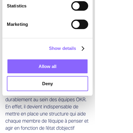
Statistics
digitalisation et un programme de 
durabilité, elle a besoin d'un « OKR-
Supporter » ou coach chargé 
Marketing
d'accompagner méthodiquement les 
équipes dans ces deux secteurs. 
Autrement dit, un supporter pour deux 
Show details
zones maximum.
Un manager intérimaire possédant 
Allow all
l'expertise requise peut ici non 
seulement apporter des capacités 
Deny
supplémentaires, mais également 
veiller à ce que le cadre soit implanté 
durablement au sein des équipes OKR. 
En effet, il devient indispensable de 
mettre en place une structure qui aide 
chaque membre de l'équipe à penser et 
agir en fonction de l'état d'objectif 