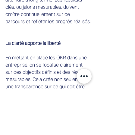
clés, ou jalons mesurables, doivent 
croître continuellement sur ce 
parcours et refléter les progrès réalisés.
La clarté apporte la liberté
En mettant en place les OKR dans une 
entreprise, on se focalise clairement 
sur des objectifs définis et des résultats 
mesurables. Cela crée non seulement 
une transparence sur ce qui doit être 
accompli, mais favorise également une 
culture de responsabilité individuelle et 
de liberté. En fixant des objectifs clairs 
pour les équipes et les employés, ils ont 
la liberté de choisir leur propre voie 
pour atteindre ces objectifs. Cette 