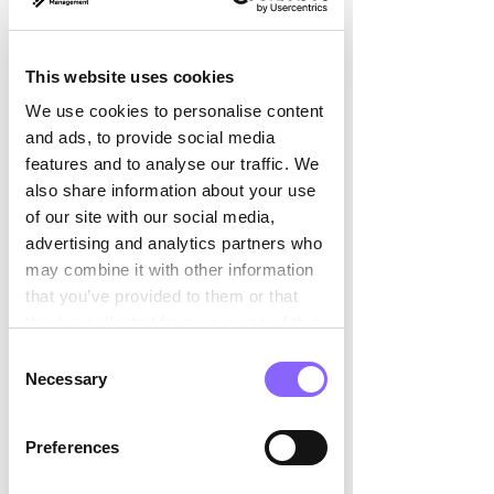

clés ne sont pas des tâches à 
accomplir. Ils illustrent l'avancement 
mesurable vers l'état désiré. Et c'est là 
This website uses cookies
que nous rencontrons l'un des 
We use cookies to personalise content
premiers défis : les OKR exigent un état 
and ads, to provide social media
d'esprit différent.
features and to analyse our traffic. We
also share information about your use
of our site with our social media,
Les OKR augmentent la productivité et 
advertising and analytics partners who
la vitesse d'exécution, mais requièrent 
may combine it with other information
une expertise
that you’ve provided to them or that
they’ve collected from your use of their
Pour que tous les membres de l'équipe 
services.
Consent
tirent dans le même sens et mettent 
Necessary
Selection
correctement en œuvre les principes 
des OKR, il faut une solide expérience 
en management. Si une entreprise 
Preferences
souhaite appliquer la méthode OKR à 
deux domaines, par exemple la 