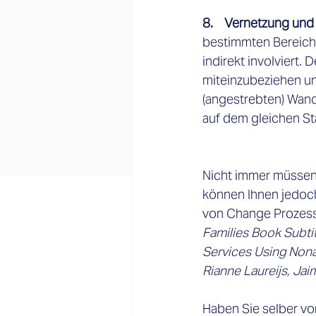
8.    Vernetzung un
bestimmten Bereich 
indirekt involviert.
miteinzubeziehen un
(angestrebten) Wan
auf dem gleichen St
Nicht immer müssen 
können Ihnen jedoch 
von Change Prozesse
Families Book Subtit
Services Using Nona
Rianne Laureijs, Jai
Haben Sie selber vo