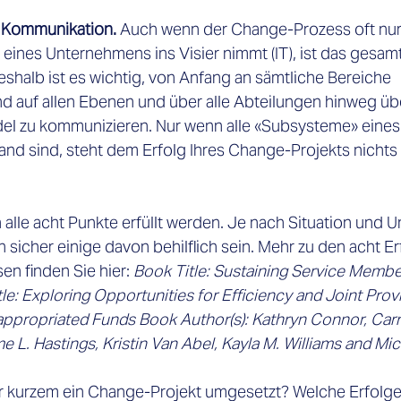
d Kommunikation.
 Auch wenn der Change-Prozess oft nur
eines Unternehmens ins Visier nimmt (IT), ist das gesa
 Deshalb ist es wichtig, von Anfang an sämtliche Bereiche 
d auf allen Ebenen und über alle Abteilungen hinweg üb
del zu kommunizieren. Nur wenn alle «Subsysteme» eine
and sind, steht dem Erfolg Ihres Change-Projekts nichts
alle acht Punkte erfüllt werden. Je nach Situation und 
sicher einige davon behilflich sein. Mehr zu den acht Er
n finden Sie hier: 
Book Title: Sustaining Service Membe
le: Exploring Opportunities for Efficiency and Joint Provi
ppropriated Funds Book Author(s): Kathryn Connor, Carra
me L. Hastings, Kristin Van Abel, Kayla M. Williams and Mi
r kurzem ein Change-Projekt umgesetzt? Welche Erfolge