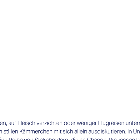
, auf Fleisch verzichten oder weniger Flugreisen unte
 stillen Kämmerchen mit sich allein ausdiskutieren. In U
ine Reihe von Stakeholdern, die an Change-Prozessen be