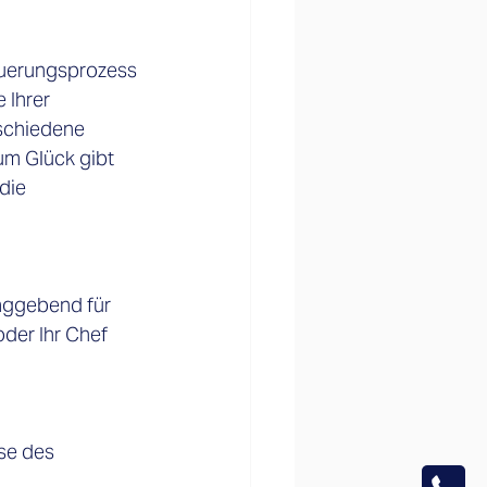
euerungsprozess 
 Ihrer 
schiedene 
um Glück gibt 
die 
laggebend für 
der Ihr Chef 
se des 