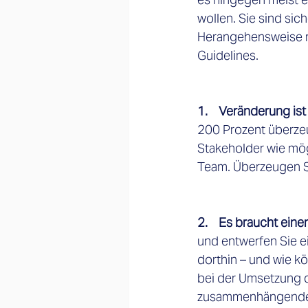
wollen. Sie sind sic
Herangehensweise mö
Guidelines.  
1.    Veränderung is
200 Prozent überzeug
Stakeholder wie mög
Team. Überzeugen Si
2.    Es braucht einen
und entwerfen Sie e
dorthin – und wie 
bei der Umsetzung de
zusammenhängenden, 