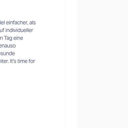
el einfacher, als 
f individueller 
 Tag eine 
genauso 
esunde 
r. It's time for 