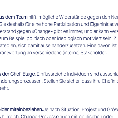

 aus dem Team 
hilft, mögliche Widerstände gegen den N
e deshalb für eine hohe Partizipation und Eigeninitiative
erstand gegen «Change» gibt es immer, und er kann ver
m Beispiel politisch oder ideologisch motiviert sein. Z
ategien, sich damit auseinanderzusetzen. Eine davon ist 
antwortung an verschiedene (interne) Stakeholder.  
us der Chef-Etage.
 Einflussreiche Individuen sind aussch
derungsprozessen. Stellen Sie sicher, dass Ihre Chefin o
eht.  
older miteinbeziehen.
Je nach Situation, Projekt und Grös
 hilfreich, Change-Prozesse auch mit politischen oder 