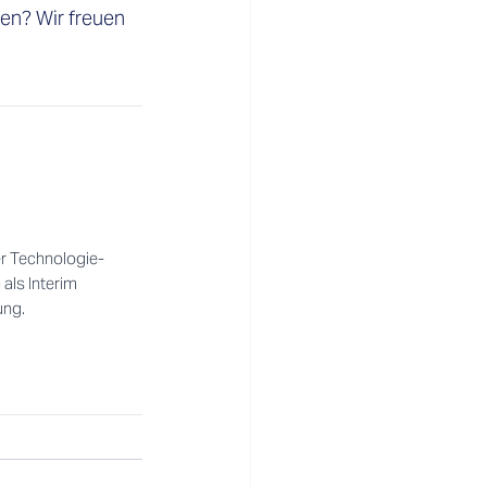
en? Wir freuen 
er Technologie-
als Interim
ung.