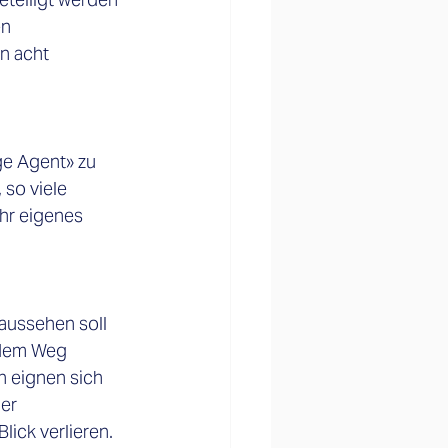
n 
n acht 
e Agent» zu 
so viele 
hr eigenes 
aussehen soll 
 dem Weg 
 eignen sich 
er 
ick verlieren. 