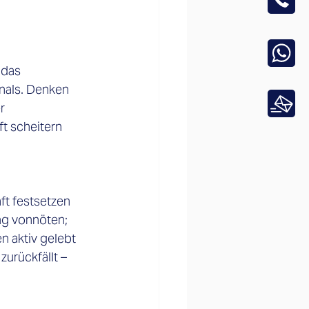
 das 
nals. Denken 
r 
t scheitern 
t festsetzen 
ung vonnöten; 
aktiv gelebt 
urückfällt – 