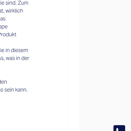
ie sind. Zum 
, wirklich 
as 
ppe 
Produkt 
e in diesem 
, was in der 
den 
s sein kann. 