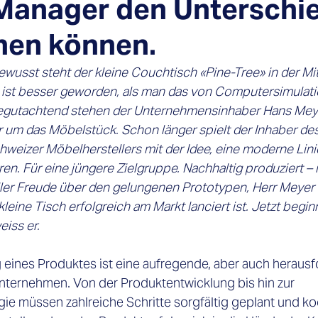
 Manager den Unterschi
en können.
ewusst steht der kleine Couchtisch «Pine-Tree» in der Mi
 ist besser geworden, als man das von Computersimulati
begutachtend stehen der Unternehmensinhaber Hans Meye
r um das Möbelstück. Schon länger spielt der Inhaber des
hweizer Möbelherstellers mit der Idee, eine moderne Lini
ren. Für eine jüngere Zielgruppe. Nachhaltig produziert –
ller Freude über den gelungenen Prototypen, Herr Meyer s
kleine Tisch erfolgreich am Markt lanciert ist. Jetzt beginn
eiss er. 
 eines Produktes ist eine aufregende, aber auch heraus
nternehmen. Von der Produktentwicklung bis hin zur 
ie müssen zahlreiche Schritte sorgfältig geplant und koo