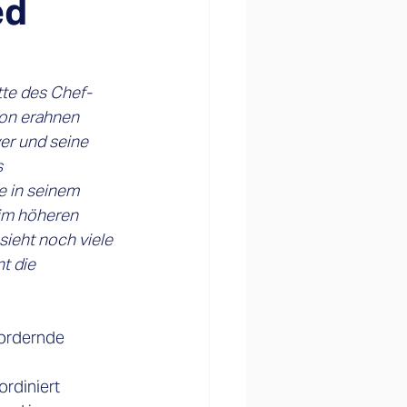
ed
tte des Chef-
on erahnen 
r und seine 
 
e in seinem 
 im höheren 
ieht noch viele 
t die 
fordernde 
rdiniert 