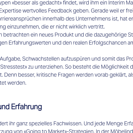
ypen «besser als gedacht» findet, wird ihm ein Interim M
Expertise wertvolles Feedback geben. Gerade weil er frei
rriereansprüchen innerhalb des Unternehmens ist, hat er 
ng einzunehmen, die er nicht wirklich vertritt.  
n betrachten ein neues Produkt und die dazugehörige Str
igen Erfahrungswerten und den realen Erfolgschancen am
e Aufgabe, Schwachstellen aufzuspüren und somit das Pr
-Stresstest» zu unterziehen. So besteht die Möglichkeit 
t. Denn besser, kritische Fragen werden vorab geklärt, al
et werden. 
und Erfahrung
ert ihr ganz spezielles Fachwissen. Und jede Menge Erfa
zung von «Going to Market»-Strategien. In der Möbelindu