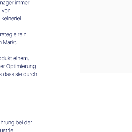
anager immer 
 von 
keinerlei 
ategie rein 
 Markt. 
odukt einem, 
der Optimierung 
s dass sie durch 
hrung bei der 
strie 