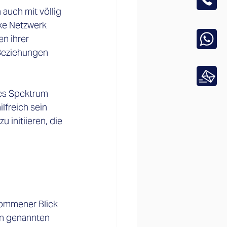
auch mit völlig 
ke Netzwerk 
n ihrer 
Beziehungen 
tes Spektrum 
lfreich sein 
 initiieren, die 
ommener Blick 
en genannten 