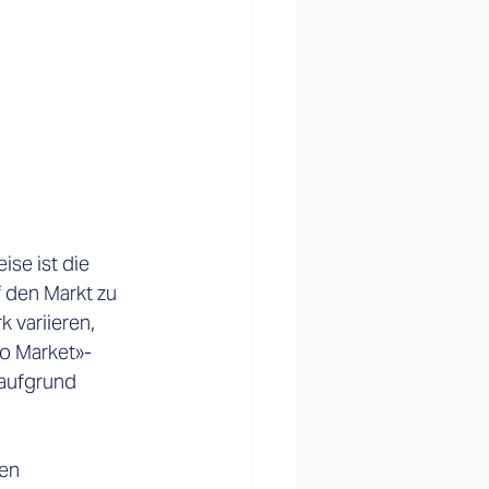
se ist die 
 den Markt zu 
 variieren, 
o Market»-
aufgrund 
en 