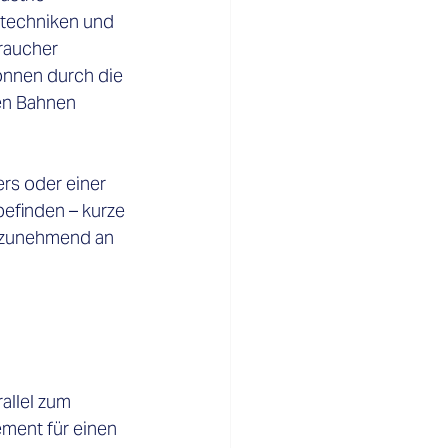
stechniken und 
raucher 
önnen durch die 
gen Bahnen 
s oder einer 
befinden – kurze 
 zunehmend an 
allel zum 
ment für einen 