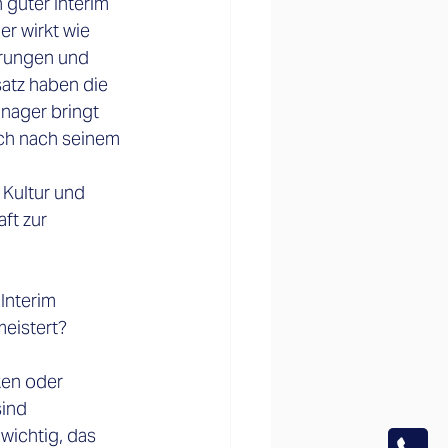
guter Interim 
r wirkt wie 
erungen und 
satz haben die 
nager bringt 
uch nach seinem 
Kultur und 
ft zur 
Interim 
eistert? 
ken oder 
ind 
wichtig, das 