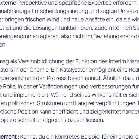
externe Perspektive und spezifische Expertise erfordern. 
 unabhängige Entscheidungsfindung und zügige Umsetzu
 bringen frischen Wind und neue Ansätze ein, da sie wis
t ist und die Lösungen funktionieren. Zudem können Si
reingenommen agieren, also nicht im Beziehungsnetz de
n.  
 mag als Versinnbildlichung der Funktion des Interim Man
sators in der Chemie. Ein Katalysator ermöglicht eine Rea
rgie senkt und den Prozess beschleunigt. Ähnlich dazu 
e Rolle, in der er Veränderungen und Verbesserungen für
t und implementiert. Während seines Wirkens hält er sic
nen politischen Strukturen und Langzeitverpflichtungen. 
ytische Position kann er effizient und zielgerichtet handel
ojekte schnell erfolgreich abzuschliessen. 
gement :
 Kannst du ein konkretes Beispiel für ein erfolgre