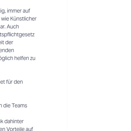
ig, immer auf 
wie Künstlicher 
ar. Auch 
tspflichtgesetz 
it der 
renden 
lich helfen zu 
et für den 
en die Teams 
k dahinter 
n Vorteile auf 