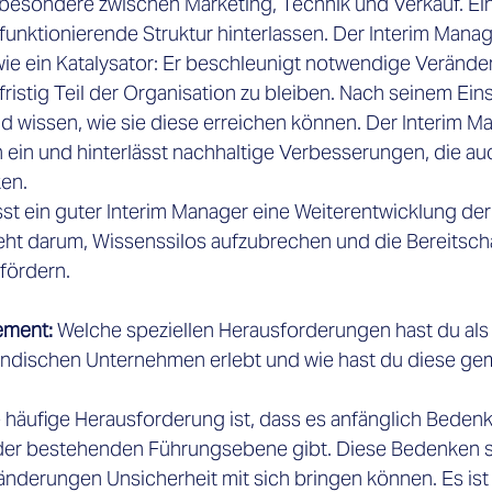

sbesondere zwischen Marketing, Technik und Verkauf. Ein 
funktionierende Struktur hinterlassen. Der Interim Manage
ie ein Katalysator: Er beschleunigt notwendige Veränd
ristig Teil der Organisation zu bleiben. Nach seinem Ein
d wissen, wie sie diese erreichen können. Der Interim Ma
n ein und hinterlässt nachhaltige Verbesserungen, die a
en. 
st ein guter Interim Manager eine Weiterentwicklung der 
ht darum, Wissenssilos aufzubrechen und die Bereitscha
fördern. 
ement:
 Welche speziellen Herausforderungen hast du als 
ändischen Unternehmen erlebt und wie hast du diese gem
e häufige Herausforderung ist, dass es anfänglich Beden
der bestehenden Führungsebene gibt. Diese Bedenken s
änderungen Unsicherheit mit sich bringen können. Es ist 