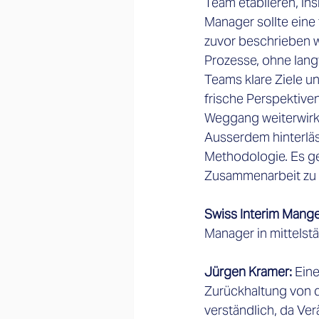
Team etablieren, in
Manager sollte eine 
zuvor beschrieben w
Prozesse, ohne langf
Teams klare Ziele un
frische Perspektive
Weggang weiterwirk
Ausserdem hinterläs
Methodologie. Es ge
Zusammenarbeit zu 
Swiss Interim Mang
Manager in mittelst
Jürgen Kramer:
 Ein
Zurückhaltung von 
verständlich, da Ver