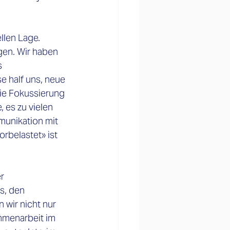
llen Lage. 
gen. Wir haben 
s 
e half uns, neue 
die Fokussierung 
 es zu vielen 
unikation mit 
rbelastet» ist 
r 
s, den 
wir nicht nur 
mmenarbeit im 