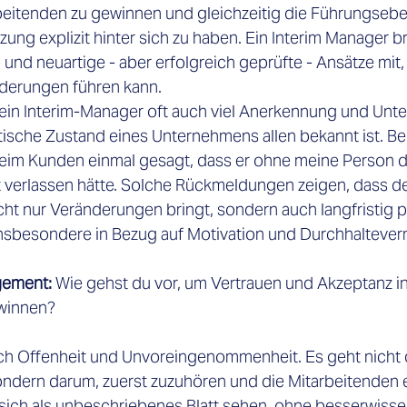
beitenden zu gewinnen und gleichzeitig die Führungseb
ung explizit hinter sich zu haben. Ein Interim Manager bri
 und neuartige - aber erfolgreich geprüfte - Ansätze mit,
erungen führen kann. 
ein Interim-Manager oft auch viel Anerkennung und Unte
tische Zustand eines Unternehmens allen bekannt ist. Bei
 beim Kunden einmal gesagt, dass er ohne meine Person d
verlassen hätte. Solche Rückmeldungen zeigen, dass der
ht nur Veränderungen bringt, sondern auch langfristig p
nsbesondere in Bezug auf Motivation und Durchhalteve
gement: 
Wie gehst du vor, um Vertrauen und Akzeptanz i
winnen? 
h Offenheit und Unvoreingenommenheit. Es geht nicht d
ondern darum, zuerst zuzuhören und die Mitarbeitenden e
sich als unbeschriebenes Blatt sehen, ohne besserwisse