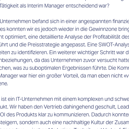
Tätigkeit als Interim Manager entscheidend war? 
n Unternehmen befand sich in einer angespannten finanzie
res konnten wir es jedoch wieder in die Gewinnzone brin
optimiert, eine detaillierte Analyse der Profitabilität de
ührt und die Preisstrategie angepasst. Eine SWOT-Analys
en zu identifizieren. Ein weiterer wichtiger Schritt war 
nbeziehungen, da das Unternehmen zuvor versucht hatte,
hen, was zu suboptimalen Ergebnissen führte. Die Komm
anager war hier ein großer Vorteil, da man eben nicht «vo
ne. 
l ist ein IT-Unternehmen mit einem komplexen und schwe
ukt. Wir haben den Vertrieb dahingehend geschult, Lead
I des Produkts klar zu kommunizieren. Dadurch konnten 
steigern, sondern auch eine nachhaltige Kultur der Zusa