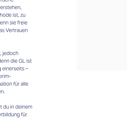
verstehen, 
ode ist, zu 
nn sie freie 
as Vertrauen 
, jedoch 
enn die GL ist 
 einerseits – 
erim-
tion für alle 
n. 
st du in deinem 
rbildung für 