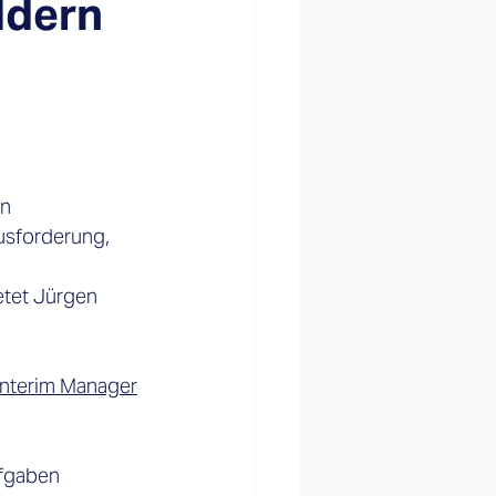
eldern
n 
usforderung, 
tet Jürgen 
Interim Manager
ufgaben 