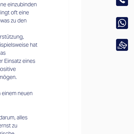
ene einzubinden 
ngt oft eine 
 was zu den 
rstützung, 
spielsweise hat 
as 
 Einsatz eines 
ositive 
rmögen. 
n einem neuen 
arum, alles 
rnst zu 
rische 