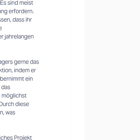
Es sind meist 
ng erfordern. 
sen, dass ihr 
e 
r jahrelangen 
agers gerne das 
ktion, indem er 
übernimmt ein 
 das 
h möglichst 
Durch diese 
n, was 
iches Projekt 