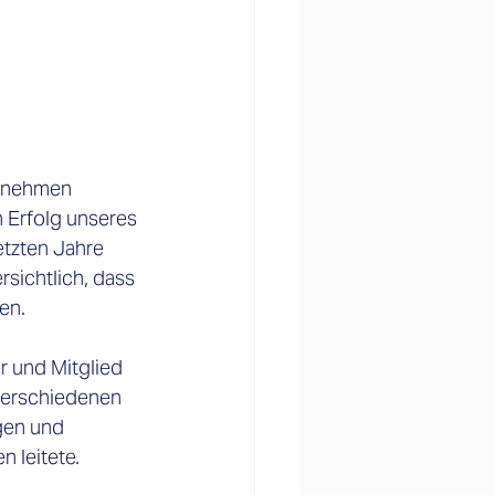
ernehmen 
 Erfolg unseres 
tzten Jahre 
sichtlich, dass 
en.
r und Mitglied 
verschiedenen 
gen und 
 leitete.