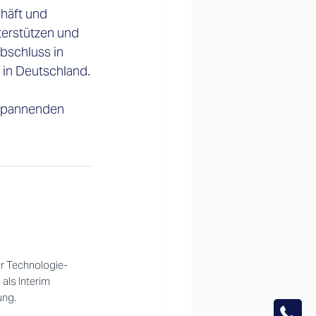
häft und 
terstützen und 
bschluss in 
 in Deutschland.
 spannenden 
er Technologie-
als Interim
ung.