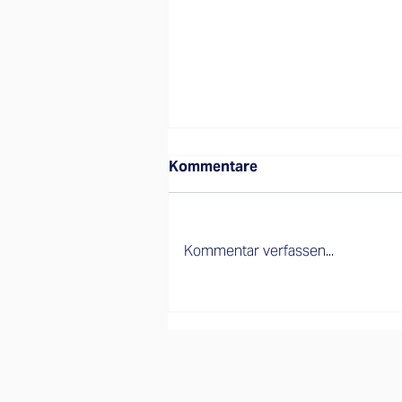
Kommentare
Kommentar verfassen...
Mehr als Business: Was
zehn Tage im Senegal über
Partnerschaft und
Verantwortung gezeigt
haben