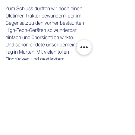
Zum Schluss durften wir noch einen 
Oldtimer-Traktor bewundern, der im 
Gegensatz zu den vorher bestaunten 
High-Tech-Geräten so wunderbar 
einfach und übersichtlich wirkte.
Und schon endete unser gemeinsamer 
Tag in Murten. Mit vielen tollen 
Eindrücken und gestärktem 
Teamgefühl fuhren wir am Abend 
gemeinsam zurück Richtung Bern. Der 
Team Day in Murten hat uns einmal 
mehr gezeigt, was zählt: Vertrauen, 
Offenheit – und der Raum, Geschichten 
zu teilen.