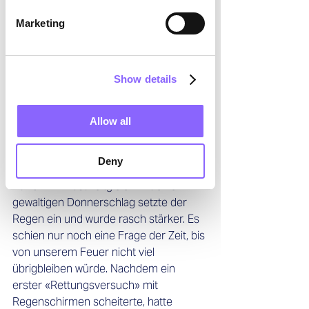
mit einem weitläufigen 
Gartengrundstück. Alles für einen 
Marketing
entspannten Grillnachmittag war bereit: 
kalte Getränke, Salate, Grillgut. Das 
Feuer schlug bereits hohe Flammen 
Show details
und sollte sich bald in eine kräftige Glut 
verwandeln, als sich der Himmel über 
uns bedenklich verdunkelte. Da die 
Allow all
Temperaturen noch angenehm warm 
waren, ignorierten wir das drohende 
Deny
Szenario zunächst.
Kawumm – fast zeitgleich mit einem 
gewaltigen Donnerschlag setzte der 
Regen ein und wurde rasch stärker. Es 
schien nur noch eine Frage der Zeit, bis 
von unserem Feuer nicht viel 
übrigbleiben würde. Nachdem ein 
erster «Rettungsversuch» mit 
Regenschirmen scheiterte, hatte 