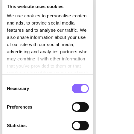

Altstadt Murtens. Nebenbei erfuhren 
This website uses cookies
wir, warum der untere Teil der 
We use cookies to personalise content
Rathausgasse als «
Elefantengasse
» 
and ads, to provide social media
bezeichnet wird. Da das historische 
features and to analyse our traffic. We
Ereignis aus dem Jahr 1866 für einen 
also share information about your use
entlaufenen Zirkuselefanten nicht 
of our site with our social media,
vorteilhaft endete, verzichten wir an 
advertising and analytics partners who
dieser Stelle lieber auf die Auflösung 
may combine it with other information
der Geschichte. Dafür verriet uns 
that you’ve provided to them or that
Daniel, dass er fast 20 Jahre als 
they’ve collected from your use of their
freiwilliger Feuerwehrmann bei der 
services.
hiesigen Feuerwehr tätig war.
Consent
Necessary
Selection
Nächster 
Preferences
Programmpunkt: 
Grillieren
Statistics
Die Location war ein ehemaliges Hotel 