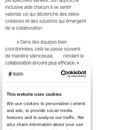
perspectives variées. Son approche 
inclusive aide chacun à se sentir 
valorisé, ce qui déclenche des idées 
créatives et des solutions qui émergent 
de la collaboration. 
	« Dans des équipes bien 
coordonnées, cela se passe souvent 
de manière silencieuse, 	rendant la 
collaboration encore plus efficace. » 
Lorsque les choses ne se passent pas 
comme prévu, Daniel considère les 
erreurs comme des opportunités 
This website uses cookies
d’apprentissage. Cette mentalité 
We use cookies to personalise content
favorise la résilience et l’innovation, 
and ads, to provide social media
tandis que son style de leadership 
features and to analyse our traffic. We
stable et constructif aide à maintenir 
also share information about your use
l’énergie et la concentration — même 