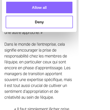
Allow all
	« Il est important de nourrir ses 
forces et de lui laisser l’espace 
nécessaire pour les 		exploiter, 
Deny
même si personnellement, je préfère 
une autre approche. » 
Dans le monde de l’entreprise, cela 
signifie encourager la prise de 
responsabilité chez les membres de 
l’équipe, en particulier ceux qui sont 
encore en phase d’apprentissage. Les 
managers de transition apportent 
souvent une expertise spécifique, mais 
il est tout aussi crucial de cultiver un 
sentiment d’appropriation et de 
créativité au sein de l’équipe. 
	« Il faut simplement lâcher prise, 