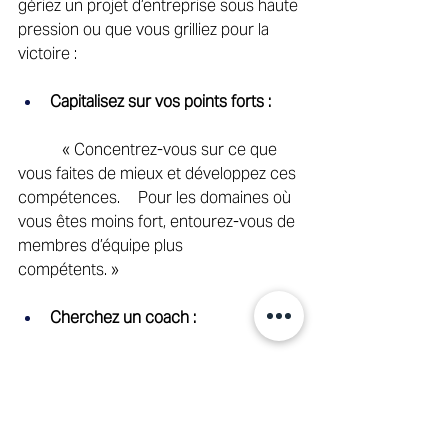
gériez un projet d’entreprise sous haute 
pression ou que vous grilliez pour la 
victoire : 
Capitalisez sur vos points forts :
	 « Concentrez-vous sur ce que 
vous faites de mieux et développez ces 
compétences. 	Pour les domaines où 
vous êtes moins fort, entourez-vous de 
membres d’équipe plus 	
compétents. » 
Cherchez un coach :
	 « Surtout dans les rôles à haute 
performance, il est utile d’avoir un 
coach ou un mentor 	qui vous donne 
des retours, vous motive et vous aide à 