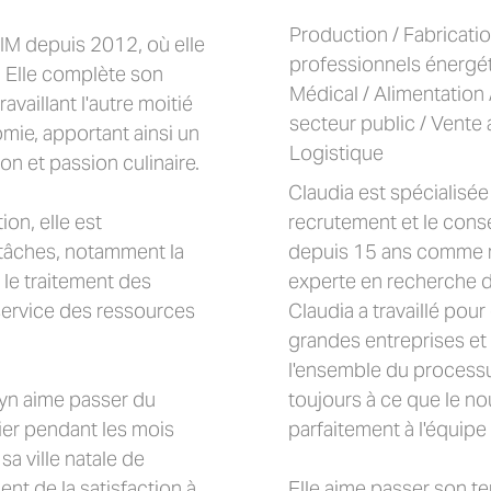
Production / Fabricatio
 SIM depuis 2012, où elle
professionnels énergéti
 Elle complète son
Médical / Alimentatio
availlant l'autre moitié
secteur public / Vente a
mie, apportant ainsi un
Logistique
ion et passion culinaire.
Claudia est spécialisée 
ion, elle est
recrutement et le consei
 tâches, notamment la
depuis 15 ans comme re
 le traitement des
experte en recherche d
 service des ressources
Claudia a travaillé pou
grandes entreprises et
l'ensemble du processu
lyn aime passer du
toujours à ce que le n
lier pendant les mois
parfaitement à l'équipe 
sa ville natale de
nt de la satisfaction à
Elle aime passer son tem