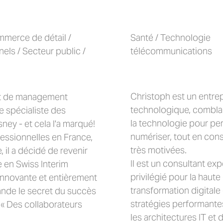
merce de détail /
Santé / Technologie
els / Secteur public /
télécommunications
Christoph est un entrep
pt de management
technologique, comblant
e spécialiste des
la technologie pour pe
ey - et cela l'a marqué!
numériser, tout en cons
essionnelles en France,
très motivées.
 il a décidé de revenir
Il est un consultant ex
e en Swiss Interim
privilégié pour la haute
nnovante et entièrement
transformation digitale
ande le secret du succès
stratégies performantes
: « Des collaborateurs
les architectures IT et 