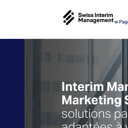
New Pag
Interim M
Marketing 
solutions p
adaptées à 