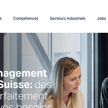
e
Compétences
Secteurs industriels
Jobs
anagement
Suisse:
des
arfaitement
vos besoins