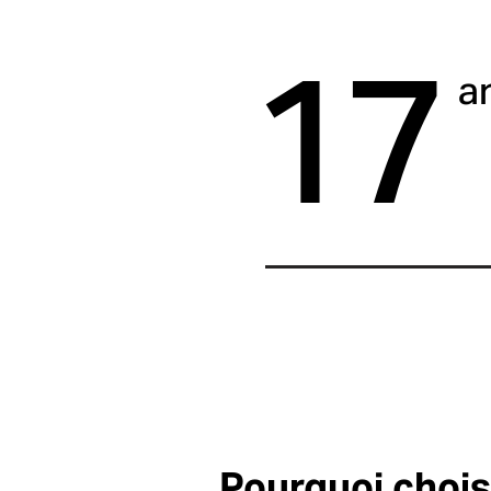
17
a
Pourquoi chois