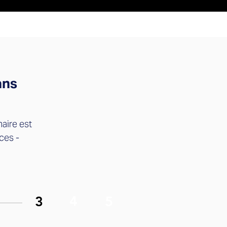
ans
maire est
ces -
4
3
5