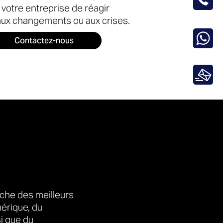
votre entreprise de réagir
ux changements ou aux crises.
Contactez-nous
che des meilleurs
érique, du
i que du