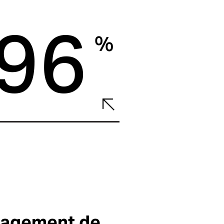
96
%
anagement de