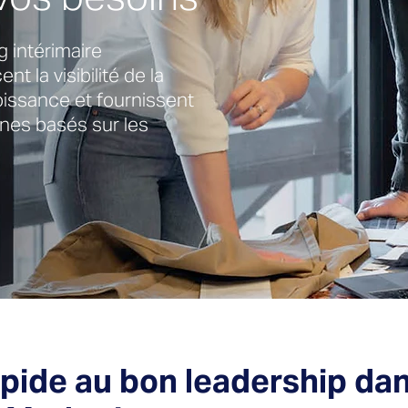
 intérimaire
t la visibilité de la
oissance et fournissent
nes basés sur les
pide au bon leadership dan