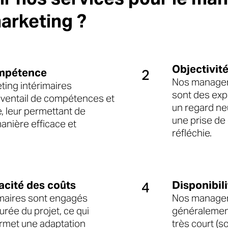

marketing ?
Objectivit
ompétence
2
Nos managers
ing intérimaires
sont des exp
éventail de compétences et
un regard neu
, leur permettant de
une prise de 
manière efficace et
réfléchie.
cacité des coûts
Disponibili
4
maires sont engagés
Nos managers
rée du projet, ce qui
généralemen
ermet une adaptation
très court (