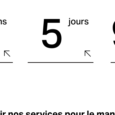
5
ns
jours
ir nos services pour le m