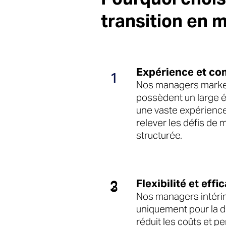
transition en 
Expérience et c
1
Nos managers market
possèdent un large 
une vaste expérience
relever les défis de 
structurée.
Flexibilité et effi
2
3
Nos managers intéri
uniquement pour la du
réduit les coûts et p