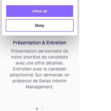
incluant un filtrage des CV, une
vérification des références et
Allow all
un entretien.
Deny
3
Présentation & Entretien
Présentation personnelle de
notre shortlist de candidats
avec une offre détaillée.
Entretien avec le candidat
sélectionné. Sur demande, en
présence de Swiss Interim
Management.