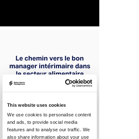
Le chemin vers le bon
manager intérimaire dans
le secteur alimentaire
Trouver le match parfait entre
l'entreprise et le manager intérimaire
This website uses cookies
est essentiel. Pour nous, ce chemin
représente un aspect central de nos
We use cookies to personalise content
services – précis, individuel et ciblé.
and ads, to provide social media
features and to analyse our traffic. We
also share information about your use