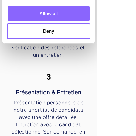
Pré-sélection de plusieurs
candidats issus de notre
Allow all
réseau et de notre base de
données. Processus de
Deny
sélection en plusieurs étapes
incluant un filtrage des CV, une
vérification des références et
un entretien.
3
Présentation & Entretien
Présentation personnelle de
notre shortlist de candidats
avec une offre détaillée.
Entretien avec le candidat
sélectionné. Sur demande, en