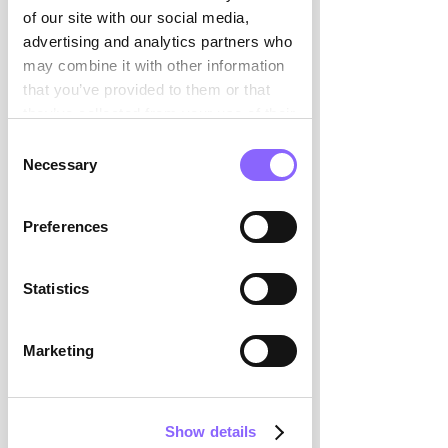

of our site with our social media,
advertising and analytics partners who
may combine it with other information
that you’ve provided to them or that
1
they’ve collected from your use of their
services.
Consent
Entretien initial & Analyse
Necessary
Selection
des besoins
Entretien initial détaillé et analyse
Preferences
de vos besoins spécifiques.
En personne chez vous ou par voie
Statistics
numérique.
2
Marketing
Recherche &
matching
Show details