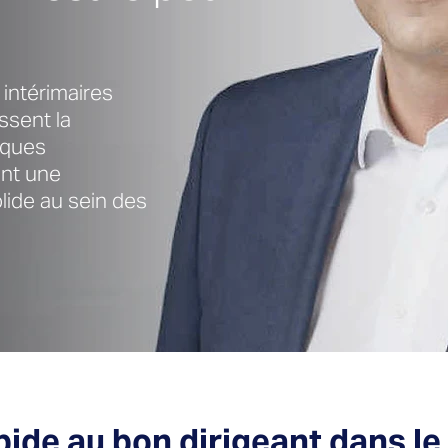
intérimaires
ssent la
sques
ent une
lide au sein des
ide au bon dirigeant dans l