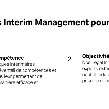

s Interim Management pour 
Objectivit
ompétence
2
Nos Legal In
ques intérimaires
experts exte
éventail de compétences et
neuf et indép
e, leur permettant de
prise de déci
 manière efficace et