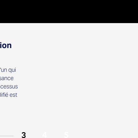
ion
'un qui
ssance
rocessus
ifié est
4
3
5