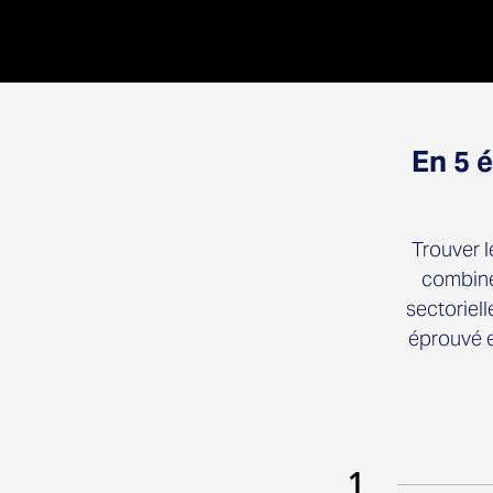
En 5 
Trouver l
combine
sectoriell
éprouvé e
1