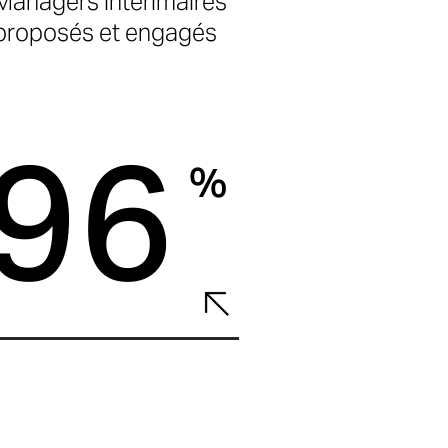
Managers intérimaires
proposés et engagés
96
%