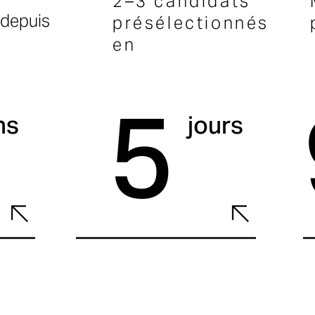
2–3 candidats
 depuis
présélectionnés
en
5
ns
jours