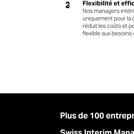
Flexibilité et eff
2
3
Nos managers intér
uniquement pour la d
réduit les coûts et 
flexible aux besoins 
Plus de 100 entrepr
Swiss Interim Man