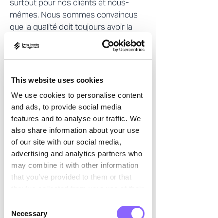
surtout pour nos clients et nous-
mêmes. Nous sommes convaincus

que la qualité doit toujours avoir la
priorité. Cela conduit à de meilleurs
résultats et apporte une dynamique
positive à notre travail.
This website uses cookies
We use cookies to personalise content
and ads, to provide social media
02
features and to analyse our traffic. We
also share information about your use
of our site with our social media,
Proche de nos clients
advertising and analytics partners who
may combine it with other information
that you’ve provided to them or that
De la première conversation à la
they’ve collected from your use of their
sélection des candidats en passant
services.
Consent
par le soutien continu au mandat et le
Necessary
Selection