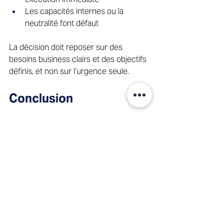
Les capacités internes ou la 
neutralité font défaut 
La décision doit reposer sur des 
besoins business clairs et des objectifs 
définis, et non sur l’urgence seule. 
Conclusion 
Les managers de transition ne sont pas 
des solutions temporaires par 
défaut. Ce sont des dirigeants 
expérimentés mobilisés pour stabiliser, 
exécuter et produire des résultats 
mesurables dans des phases critiques. 
Utilisé de manière intentionnelle, le 
management de transition apporte 