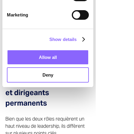
La résolution de blocages 
opérationnels 
Marketing
Le rôle de catalyseur du 
changement 
Show details
Ils équilibrent leadership stratégique et 
exécution opérationnelle, en s’adaptant 
rapidement à la réalité de l’entreprise. 
Allow all
Différences entre 
Deny
managers de transition 
et dirigeants 
permanents
Bien que les deux rôles requièrent un 
haut niveau de leadership, ils diffèrent 
sur plusieurs points clés. 