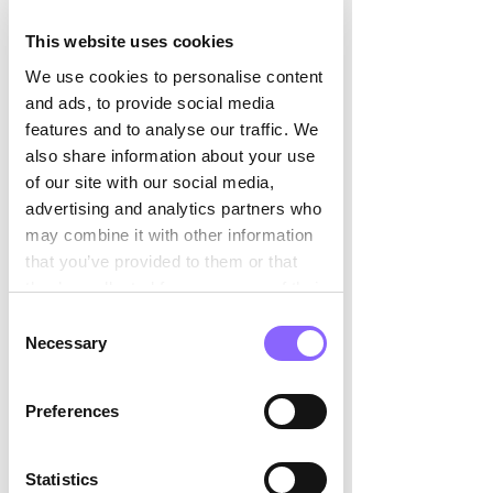

permanent 
This website uses cookies
L’objectif est l’impact, et non l’activité. 
We use cookies to personalise content
and ads, to provide social media
Comment les managers 
features and to analyse our traffic. We
also share information about your use
de transition opèrent au 
of our site with our social media,
quotidien
advertising and analytics partners who
may combine it with other information
that you’ve provided to them or that
Les managers de transition sont des 
they’ve collected from your use of their
leaders opérationnels et impliqués. 
services.
Consent
Leurs activités quotidiennes incluent 
Necessary
Selection
généralement : 
La conduite de réunions de 
Preferences
direction et d’équipes 
La prise en charge de décisions 
Statistics
clés 