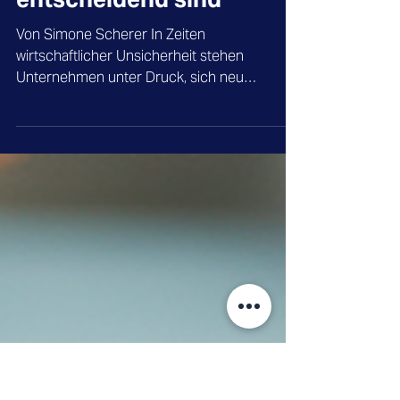
Transformation: Warum
starke Führung und
externe Expertise
entscheidend sind
Von Simone Scherer In Zeiten
wirtschaftlicher Unsicherheit stehen
Unternehmen unter Druck, sich neu
auszurichten. Doch echte Transformation
gelingt nur mit klarer Führung, moderner
Technologie und dem Mut, neue Wege zu
gehen. Interim Manager:innen können dabei
eine entscheidende Rolle spielen.
Veränderungen gehören zum Alltag von
Unternehmen – ob durch
Marktverschiebungen, technologische
Entwicklungen oder geopolitische
Herausforderungen. Doch nicht jede