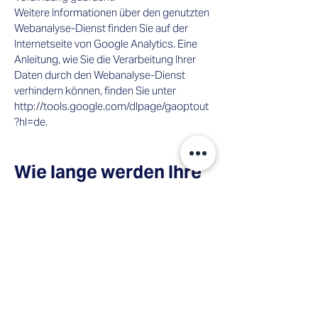
Weitere Informationen über den genutzten
Webanalyse-Dienst finden Sie auf der
Internetseite von Google Analytics. Eine
Anleitung, wie Sie die Verarbeitung Ihrer
Daten durch den Webanalyse-Dienst
verhindern können, finden Sie unter
http://tools.google.com/dlpage/gaoptout
?hl=de.
Wie lange werden Ihre
Daten aufbewahrt?​
Ihre Daten werden gelöscht, sobald sie für
die Erfüllung des Zwecks, zu dem sie
erhoben wurden (z.B. im Rahmen eines
Vertragsverhältnisses) nicht mehr
erforderlich sind. An die Stelle der
Löschung tritt die Sperrung, sofern
rechtliche oder tatsächliche Hindernisse