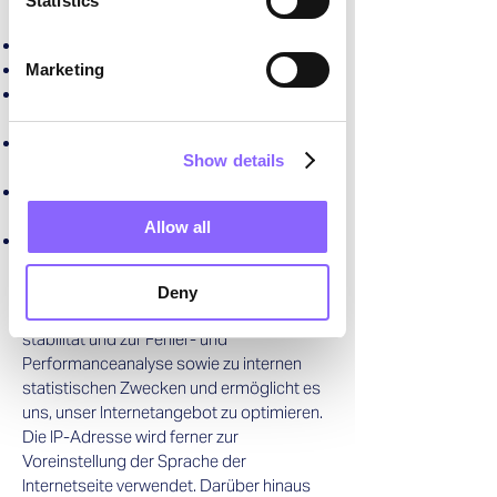
Statistics
erfolgte, ggf. mit verwendetem Suchwort
Name und URL der abgerufenen Datei
durchgeführte Suchabfragen
Marketing
das Betriebssystem Ihres Rechners (vom
User Agent zur Verfügung gestellt)
von Ihnen verwendeter Browser (vom User
Show details
Agent zur Verfügung gestellt)
Gerätetyp im Falle von Zugriffen durch
Mobiltelefone
Allow all
verwendetes Übertragungsprotokoll
Die Erhebung und Verarbeitung dieser
Deny
Daten dient der Systemsicherheit und -
stabilität und zur Fehler- und
Performanceanalyse sowie zu internen
statistischen Zwecken und ermöglicht es
uns, unser Internetangebot zu optimieren.
Die IP-Adresse wird ferner zur
Voreinstellung der Sprache der
Internetseite verwendet. Darüber hinaus