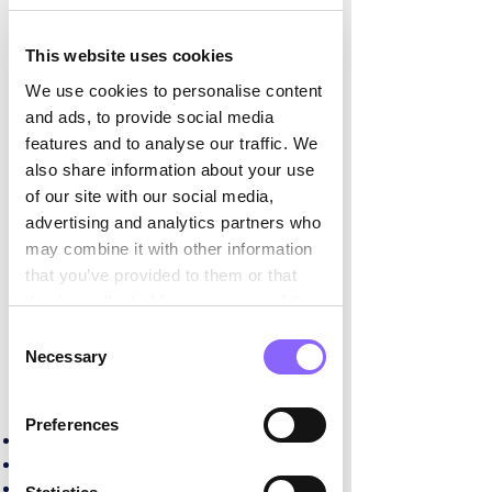

Welche Daten werden
This website uses cookies
bei der Nutzung
We use cookies to personalise content
unserer Internetseiten
and ads, to provide social media
bearbeitet?​
features and to analyse our traffic. We
also share information about your use
Sie können grundsätzlich unsere
of our site with our social media,
Internetseiten besuchen, ohne dass Sie
advertising and analytics partners who
Angaben zu Ihrer Person machen müssen.
Beim Besuch unserer Internetseiten
may combine it with other information
speichern unsere Server temporär jeden
that you’ve provided to them or that
Zugriff in einer Protokolldatei. Folgende
they’ve collected from your use of their
technischen Daten werden dabei erfasst
services.
Consent
und bis zur automatisierten Löschung
Necessary
Selection
nach spätestens sieben Monaten von uns
gespeichert:
Preferences
IP-Adresse des anfragenden Rechners
Datum und Uhrzeit des Zugriffs
Internetseite, von der aus der Zugriff