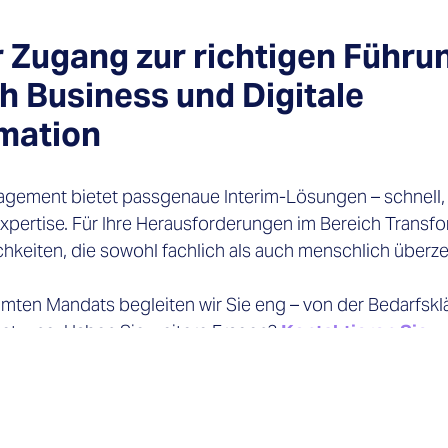
 Zugang zur richtigen Führu
h Business und Digitale
mation
agement bietet passgenaue Interim-Lösungen – schnell, 
pertise. Für Ihre Herausforderungen im Bereich Transfor
hkeiten, die sowohl fachlich als auch menschlich überz
ten Mandats begleiten wir Sie eng – von der Bedarfsklä
etzung. Haben Sie weitere Fragen?
Kontaktieren Sie u