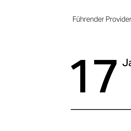
Führender Provider
17
J