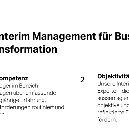

nterim Management für Bu
ansformation
Objektivit
Kompetenz
2
Unsere Inter
ager im Bereich
Experten, die
fügen über umfassende
aussen agier
gjährige Erfahrung,
objektive un
forderungen routiniert und
reflektierte
rn.
fördern.