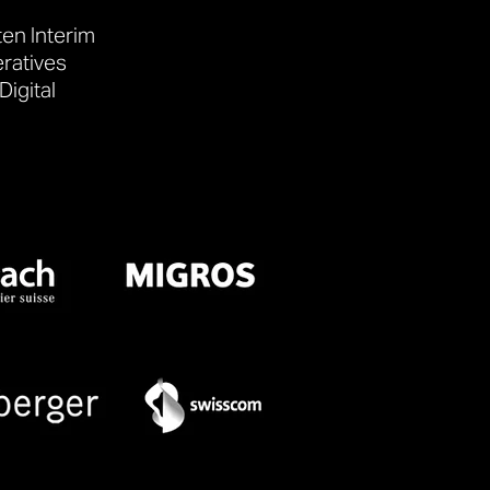
en Interim
eratives
igital