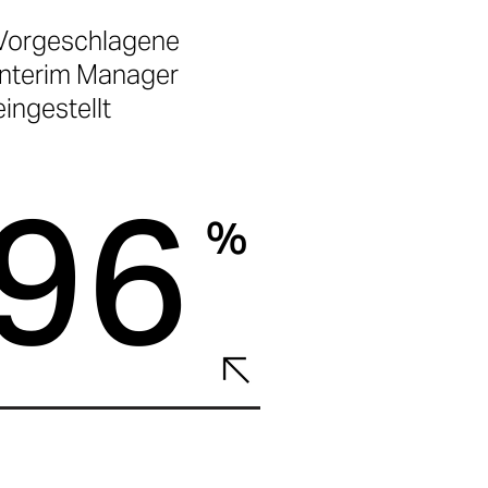
Vorgeschlagene
Interim Manager
eingestellt
96
%