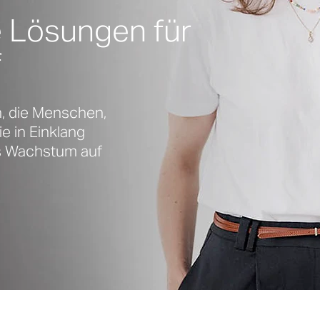
 Lösungen für
f
, die Menschen,
e in Einklang
es Wachstum auf