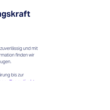
ngskraft
zuverlässig und mit
mation finden wir
eugen.
rung bis zur
nser Team direkt.