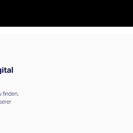
ital
 finden,
serer