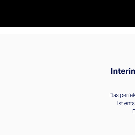
Interi
Das perfe
ist ent
D