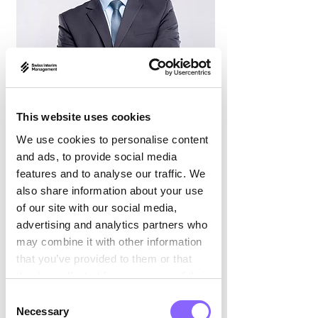

Reinhold Kuban
Interim Head Corporate HR
This website uses cookies
Operations
We use cookies to personalise content
and ads, to provide social media
Technology, Energy, Transportation /
Logistics, Manufacturing, Professional
features and to analyse our traffic. We
services
also share information about your use
Reinhold verfügt über Erfahrung auf
of our site with our social media,
Führungsebene mit internationaler
advertising and analytics partners who
Managementexpertise. Seine Stärken
may combine it with other information
that you’ve provided to them or that
liegen in der strategischen Analyse
they’ve collected from your use of their
des Marktes und der
services.
Wettbewerbslandschaft, um neue
Consent
Necessary
Geschäftsstrategien zu entwickeln
Selection