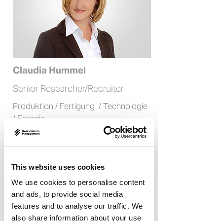
Claudia Hummel
Senior Researcher/Recruiter
Produktion / Fertigung / Technologie
/ Energie
Professionelle Dienstleistungen /
LifeScience / Medizinaltechnik /
Lebensmittel / Öffentlicher Sektor
Konsumgüter / Einzelhandel /
This website uses cookies
Transport/ Logistik
We use cookies to personalise content
and ads, to provide social media
features and to analyse our traffic. We
Claudias Expertise liegt im Bereich
also share information about your use