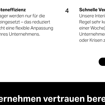
4
steneffizienz
Schnelle Ve
ger werden nur für die
Unsere Inter
eingesetzt – das reduziert
Regel sehr ku
ht eine flexible Anpassung
einer Woche)
Ihres Unternehmens.
Unternehmen
oder Krisen 
ernehmen vertrauen berei