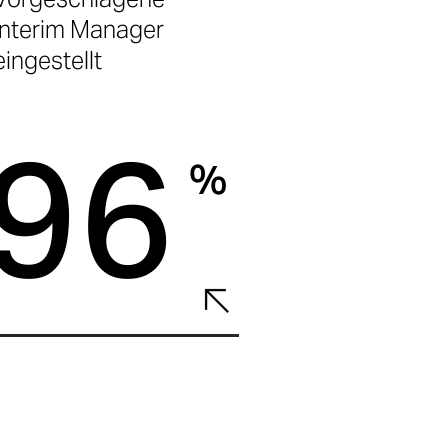
Interim Manager
eingestellt
96
%