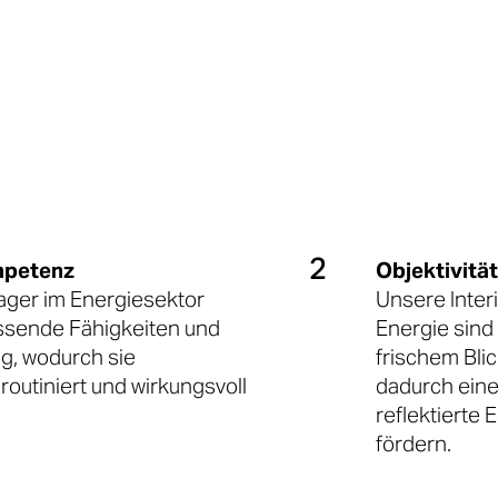

2
mpetenz
Objektivitä
ager im Energiesektor
Unsere Inter
ssende Fähigkeiten und
Energie sind 
ng, wodurch sie
frischem Bli
outiniert und wirkungsvoll
dadurch eine
reflektierte
fördern.