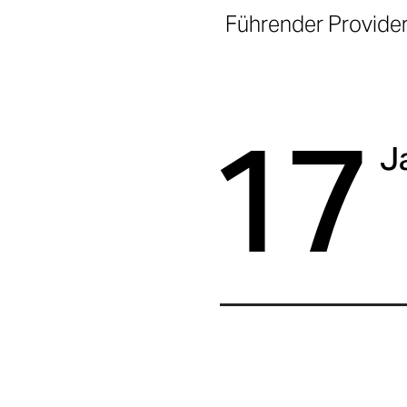
Führender Provider
17
J