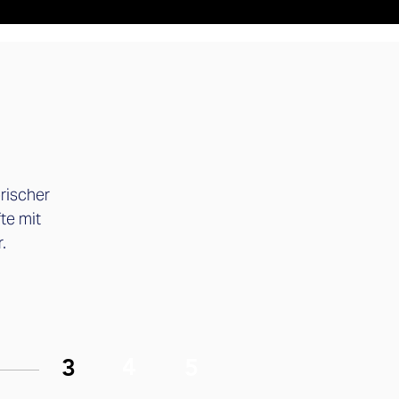
rischer
te mit
.
4
3
5