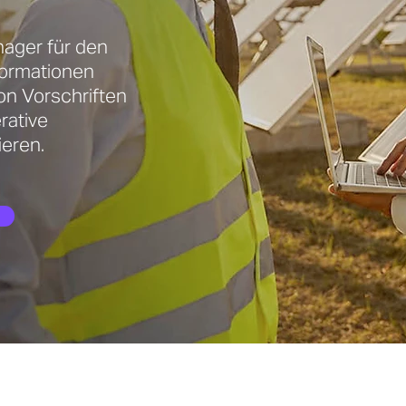
nager für den
formationen
von Vorschriften
rative
ieren.