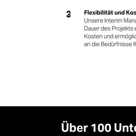
2
Flexibilität und Ko
3
Unsere Interim Mana
Dauer des Projekts 
Kosten und ermöglic
an die Bedürfnisse 
Über 100 Unt