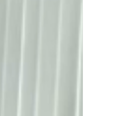
einen permanenten Chief Marketing Officer
oder ist bereit, eine solche Position langfristig
zu besetzen. Einige Unternehmen stehen vor
einer plötzlichen Füh