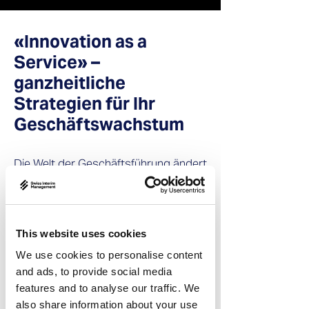
«Innovation as a
Service» –
ganzheitliche
Strategien für Ihr
Geschäftswachstum
Die Welt der Geschäftsführung ändert
sich rasant. Unternehmen, die
nachhaltig erfolgreich sein wollen,
müssen Innovation und
Transformation fest in ihre DNA
This website uses cookies
integrieren.
We use cookies to personalise content
and ads, to provide social media
Hier setzt unser Interim Service
features and to analyse our traffic. We
an: Sie
«Innovation as a Service»
also share information about your use