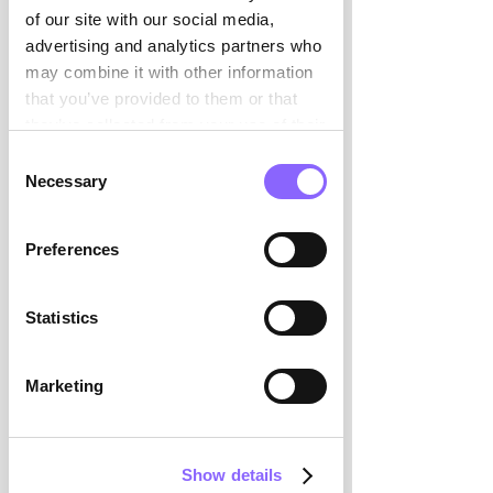

of our site with our social media,
advertising and analytics partners who
1
may combine it with other information
that you’ve provided to them or that
they’ve collected from your use of their
services.
Erstgespräch & Bedarfsanalyse
Consent
Necessary
Selection
Ausführliches Erstgespräch und
Analyse ihres
konkreten Bedarfs.
Preferences
Persönlich bei Ihnen vor
Ort oder digital.
Statistics
Marketing
2
Show details
Research &