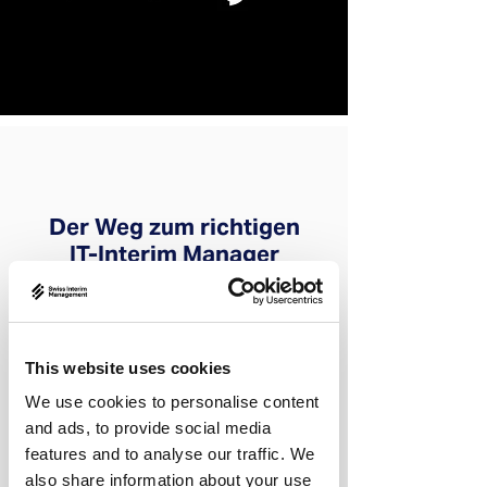
Der Weg zum richtigen
IT-Interim Manager
Das perfekte Match zwischen
Unternehmen und IT Interim Manager
This website uses cookies
zu finden, ist entscheidend. Für uns
ist dieser Weg ein zentraler Aspekt
We use cookies to personalise content
unserer Dienstleistungen – präzise,
and ads, to provide social media
features and to analyse our traffic. We
individuell und zielgerichtet.
also share information about your use