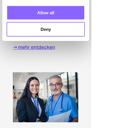
Allow all
Interim Management
Deny
Lebensmittelindustrie
➝
mehr entdecken