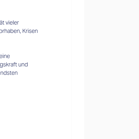
t vieler 
rhaben, Krisen 
eine 
gskraft und 
endsten 