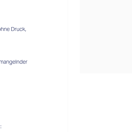
ohne Druck, 
 mangelnder 
: 