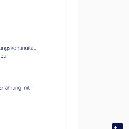
ungskontinuität, 
zur 
rfahrung mit – 