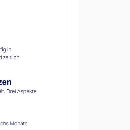
ig in 
zeitlich 
zen 
it. Drei Aspekte 
echs Monate. 