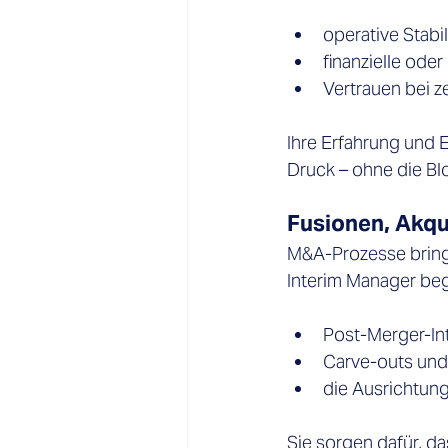
operative Stabil
finanzielle ode
Vertrauen bei z
Ihre Erfahrung und 
Druck – ohne die Blo
Fusionen, Akqu
M&A-Prozesse bringe
Interim Manager begl
Post-Merger-In
Carve-outs und
die Ausrichtun
Sie sorgen dafür, d