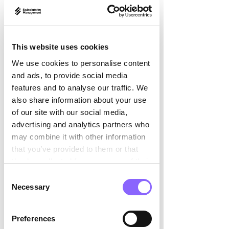

un expert intérimaire expérimenté en
achats et supply chain, Bruno Zingg,
pour occuper le rôle de Strategic
Procurement Project Manager.
This website uses cookies
We use cookies to personalise content
Au cours de ce mandat de cinq mois,
and ads, to provide social media
l’objectif principal a été de créer de la
features and to analyse our traffic. We
transparence sur les activités
also share information about your use
d’approvisionnement et d’introduire
of our site with our social media,
une approche plus coordonnée du
advertising and analytics partners who
management des fournisseurs.
may combine it with other information
that you’ve provided to them or that
Les données d’achats provenant de
they’ve collected from your use of their
plusieurs sociétés ont été
services.
Consent
consolidées afin d’établir une vision
Necessary
Selection
claire des dépenses fournisseurs et
des catégories d’achats. Cela a
Preferences
permis d’identifier les fournisseurs