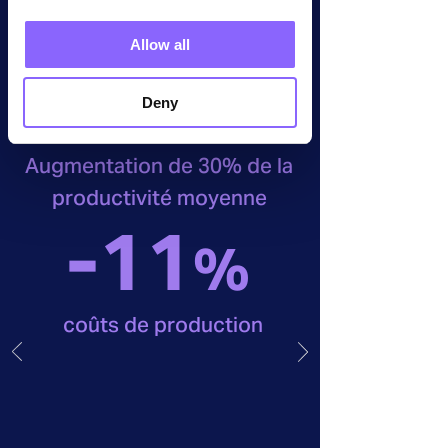
Allow all
30
%
Deny
Augmentation de 30% de la
productivité moyenne
-11
%
coûts de production