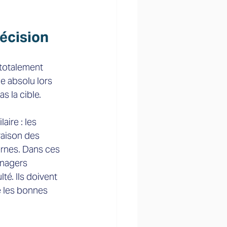
écision  
 totalement 
e absolu lors 
s la cible.  
ire : les 
aison des 
rnes. Dans ces 
anagers 
té. Ils doivent 
e les bonnes 