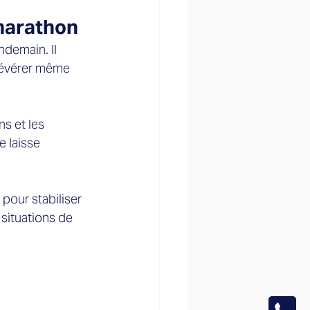
 marathon
ndemain. Il 
rsévérer même 
s et les 
 laisse 
pour stabiliser 
situations de 