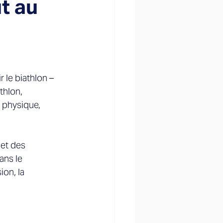
t au
 le biathlon – 
thlon, 
 physique, 
met des 
ans le 
on, la 