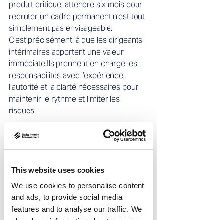
produit critique, attendre six mois pour 
recruter un cadre permanent n’est tout 
simplement pas envisageable.
C’est précisément là que les dirigeants 
intérimaires apportent une valeur 
immédiate.Ils prennent en charge les 
responsabilités avec l’expérience, 
l’autorité et la clarté nécessaires pour 
maintenir le rythme et limiter les 
risques.
La croissance des biotechs exige une 
expertise de haut niveau
L’innovation biotech explose en 
Allemagne, en Autriche et en Suisse. 
This website uses cookies
Mais cette croissance rapide 
We use cookies to personalise content
s’accompagne de défis opérationnels 
and ads, to provide social media
majeurs : levées de fonds, jalons 
features and to analyse our traffic. We
cliniques, stratégies d’accès au 