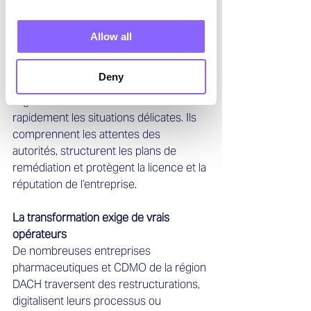
plus complexe. Lorsqu’un site reçoit un 
constat critique ou doit se préparer à 
de nouvelles exigences, les entreprises 
Allow all
ont besoin d’une expertise immédiate.
Les responsables intérimaires en 
Deny
assurance qualité et affaires 
réglementaires savent stabiliser 
rapidement les situations délicates. Ils 
comprennent les attentes des 
autorités, structurent les plans de 
remédiation et protègent la licence et la 
réputation de l’entreprise.
La transformation exige de vrais 
opérateurs
De nombreuses entreprises 
pharmaceutiques et CDMO de la région 
DACH traversent des restructurations, 
digitalisent leurs processus ou 