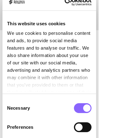

moi, il reste encore largement sous-
estimé. »
This website uses cookies
We use cookies to personalise content
Qu’est-ce qui vous fascine dans des 
and ads, to provide social media
domaines techniques exigeants 
features and to analyse our traffic. We
comme l’hydrogène et les applications 
also share information about your use
haute pression ?
of our site with our social media,
advertising and analytics partners who
Martin Brügger :
 Ma passion pour la 
may combine it with other information
technique est encore plus forte 
that you’ve provided to them or that
lorsqu’elle est combinée à la conduite 
they’ve collected from your use of their
de projets et au leadership. Ce qui 
services.
Consent
m’attire, c’est l’association entre une 
Necessary
Selection
expertise technique approfondie, une 
forte complexité organisationnelle et la 
Preferences
collaboration avec des personnes très 
différentes. 