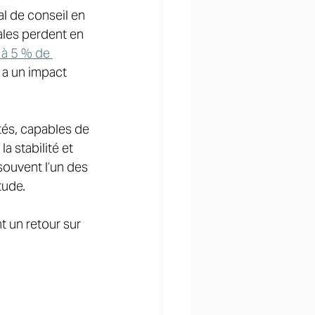
al de conseil en 
ales perdent en 
 à 5 % de 
 a un impact 
tés, capables de 
 stabilité et 
 souvent l’un des 
tude. 
t un retour sur 
 