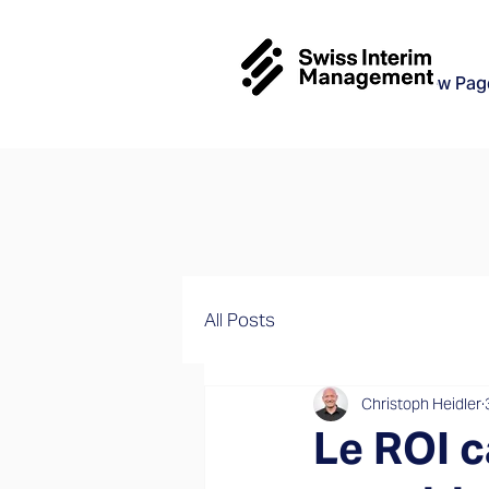
New Pag
All Posts
Christoph Heidler
Le ROI 