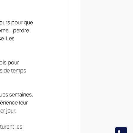
jours pour que 
rne... perdre 
e. Les 
ois pour 
ps de temps 
ues semaines, 
érience leur 
r jour. 
turent les 