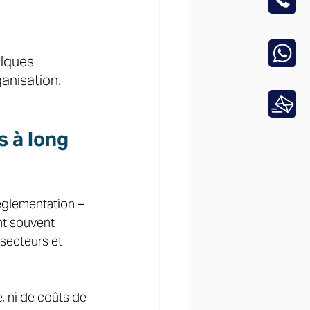
elques 
anisation.
s à long 
églementation – 
nt souvent 
secteurs et 
, ni de coûts de 