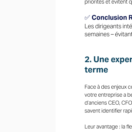
priorités et évitent q
✅ Conclusion R
Les dirigeants int
semaines – évitant
2. Une exper
terme  
Face à des enjeux c
votre entreprise a b
d’anciens CEO, CFO 
savent identifier rap
Leur avantage : la fl