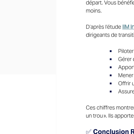
départ. Vous bénéfic
moins. 
D’après l’étude 
IIM 
dirigeants de transit
Pilote
Gérer 
Apport
Mener 
Offrir
Assure
Ces chiffres montren
un trou ». Ils appor
✅ Conclusion R