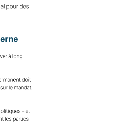
al pour des 
terne  
ver à long 
ermanent doit 
sur le mandat, 
olitiques – et 
 les parties 