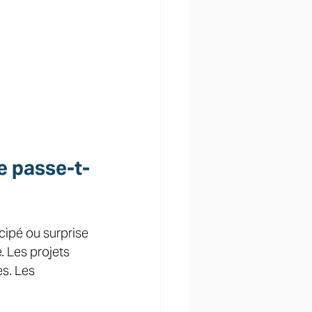
e passe-t-
cipé ou surprise 
. Les projets 
s. Les 