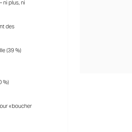
ni plus, ni 
ent des 
le (39 %)
 %) 
pour « boucher 