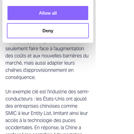
protectionnistes — telles que les tarifs 
de 25 % sur les produits européens 
Allow all
instaurés par l'administration Trump — 
démontrent comment les décisions 
Deny
politiques impactent le commerce 
mondial. Les entreprises doivent non 
seulement faire face à l'augmentation 
des coûts et aux nouvelles barrières du 
marché, mais aussi adapter leurs 
chaînes d'approvisionnement en 
conséquence. 
Un exemple clé est l'industrie des semi-
conducteurs : les États-Unis ont ajouté 
des entreprises chinoises comme 
SMIC à leur Entity List, limitant ainsi leur 
accès à la technologie des puces 
occidentales. En réponse, la Chine a 