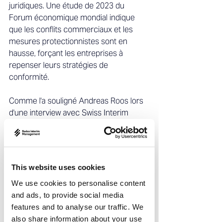
juridiques. Une étude de 2023 du 
Forum économique mondial indique 
que les conflits commerciaux et les 
mesures protectionnistes sont en 
hausse, forçant les entreprises à 
repenser leurs stratégies de 
conformité. 
Comme l'a souligné Andreas Roos lors 
d'une interview avec Swiss Interim 
Management, de nombreuses PME 
suisses sous-estiment la nécessité de 
contrôles à l'exportation complets. Elles 
se reposent souvent sur leur 
This website uses cookies
connaissance des clients, mais les 
We use cookies to personalise content
entreprises internationales avec des 
and ads, to provide social media
milliers de clients font face à des 
features and to analyse our traffic. We
exigences de diligence renforcée. Des 
also share information about your use
pays comme l'Allemagne appliquent 