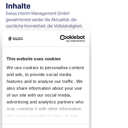
Inhalte
Swiss Interim Management GmbH
gewährleistet weder die Aktualität, die
sachliche Korrektheit, die Vollständigkeit,
die Wahrheit noch die Zuverlässigkeit oder
die Qualität der bereitgestellten
Informationen. Haftungsansprüche gegen
Swiss Interim Management GmbH, welche
sich auf Schäden materieller oder ideeller
This website uses cookies
Art beziehen, die durch die Nutzung oder
We use cookies to personalise content
Nichtnutzung der dargebotenen
and ads, to provide social media
Informationen bzw. durch die Nutzung
features and to analyse our traffic. We
fehlerhafter und unvollständiger
also share information about your use
Informationen verursacht wurden, sind
grundsätzlich ausgeschlossen.
of our site with our social media,
Alle Angebote sind freibleibend und
advertising and analytics partners who
unverbindlich. Swiss Interim Management
may combine it with other information
GmbH behält sich ausdrücklich vor, Teile
that you’ve provided to them or that
der Seiten oder das gesamte Angebot
they’ve collected from your use of their
ohne besondere Ankündigung zu