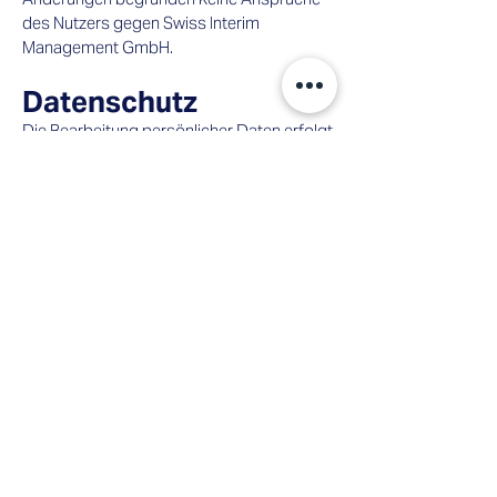
des Nutzers gegen Swiss Interim
Management GmbH.​
Datenschutz
Die Bearbeitung persönlicher Daten erfolgt
nach den Datenschutzrichtlinien von Swiss
Interim Management GmbH unter
Einhaltung des Schweizer
Datenschutzgesetzes. Schutzrechte,
Urheberrechte Der gesamte Inhalt der
Swiss Interim Management GmbH Website
ist urheberrechtlich geschützt (alle Rechte
vorbehalten). Das Herunterladen oder
Ausdrucken der einzelnen Teilbereiche ist
gestattet, sofern weder die
Copyrightvermerke noch andere
gesetzlich geschützte Bezeichnungen
entfernt werden. Das vollständige oder
teilweise Reproduzieren, Übermitteln
(elektronisch oder mit anderen Mitteln),