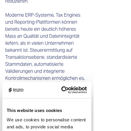
reduzieren. 
Moderne ERP-Systeme, Tax Engines 
und Reporting-Plattformen können 
bereits heute ein deutlich höheres 
Mass an Qualität und Datenintegrität 
liefern, als in vielen Unternehmen 
bekannt ist. Steuerermittlung auf 
Transaktionsebene, standardisierte 
Stammdaten, automatisierte 
Validierungen und integrierte 
Kontrollmechanismen ermöglichen es, 
Fehler direkt an der Quelle zu 
identifizieren, statt sie erst im 
Nachhinein zu korrigieren. Wird die 
Qualität indirekter Steuerdaten als 
This website uses cookies
operativer Vermögenswert betrachtet, 
We use cookies to personalise content
steigen Genauigkeit und Effizienz, 
and ads, to provide social media
während Prüfungsrisiken sinken. 