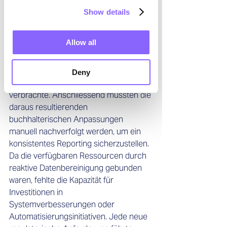
zu späten Anpassung. In einem Fall 
Show details
stellte ein multinationales 
Unternehmen, das mit neuen 
Allow all
Meldepflichten konfrontiert war, fest, 
dass sein Steuerteam den Grossteil 
seiner Zeit mit der Korrektur 
Deny
fehlerhafter Transaktionsdaten 
verbrachte. Anschliessend mussten die 
daraus resultierenden 
buchhalterischen Anpassungen 
manuell nachverfolgt werden, um ein 
konsistentes Reporting sicherzustellen. 
Da die verfügbaren Ressourcen durch 
reaktive Datenbereinigung gebunden 
waren, fehlte die Kapazität für 
Investitionen in 
Systemverbesserungen oder 
Automatisierungsinitiativen. Jede neue 