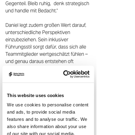
Gegenteil. Bleib ruhig, 	denk strategisch 
und handle mit Bedacht.“ 
Daniel legt zudem großen Wert darauf, 
unterschiedliche Perspektiven 
einzubeziehen. Sein inklusiver 
Führungsstil sorgt dafür, dass sich alle 
Teammitglieder wertgeschätzt fühlen – 
und genau daraus entstehen oft 
kreative Ideen und Lösungen durch 
echte Zusammenarbeit. 
	„In gut eingespielten Teams läuft 
This website uses cookies
vieles stillschweigend – das macht die 	
			Zusammenarbeit 
We use cookies to personalise content
umso effizienter.“ 
and ads, to provide social media
features and to analyse our traffic. We
Und wenn einmal nicht alles nach Plan 
also share information about your use
läuft, betrachtet Daniel Fehler als 
of our site with our social media,