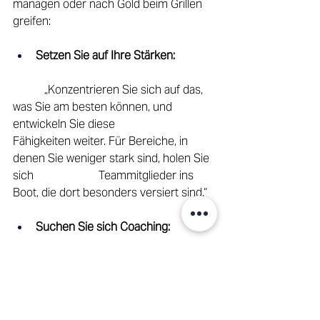
managen oder nach Gold beim Grillen 
greifen: 
Setzen Sie auf Ihre Stärken:
	 „Konzentrieren Sie sich auf das, 
was Sie am besten können, und 
entwickeln Sie diese 		
Fähigkeiten weiter. Für Bereiche, in 
denen Sie weniger stark sind, holen Sie 
sich 			Teammitglieder ins 
Boot, die dort besonders versiert sind.“ 
Suchen Sie sich Coaching:
	„Gerade in leistungsintensiven 
Rollen ist es hilfreich, einen Coach oder 
Mentor zu haben, 	der Feedback 
gibt, motiviert und dabei unterstützt, die 