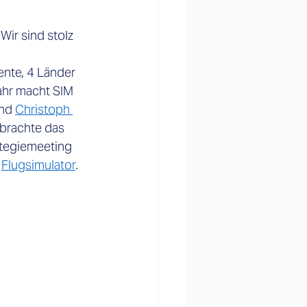
Wir sind stolz 
ente, 4 Länder 
ahr macht SIM 
nd 
Christoph 
brachte das 
tegiemeeting 
 
Flugsimulator
. 