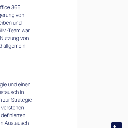
ffice 365 
igerung von 
eiben und 
SIM-Team war 
r Nutzung von 
d allgemein 
gie und einen 
stausch in 
 zur Strategie 
e verstehen 
definierten 
en Austausch 