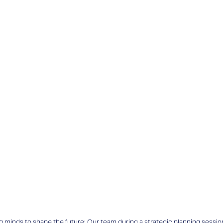
g minds to shape the future: Our team during a strategic planning sessio