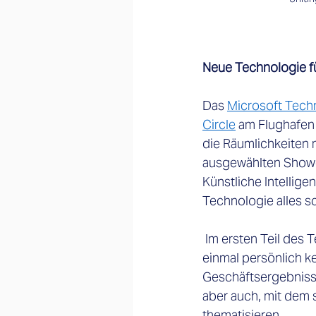
Neue Technologie f
Das 
Microsoft Tech
Circle
 am Flughafen
die Räumlichkeiten 
ausgewählten Showc
Künstliche Intellige
Technologie alles s
 Im ersten Teil des Teamtreffens ging es zum einen darum, neue SIM-Teammitglieder auch 
einmal persönlich ke
Geschäftsergebnisse
aber auch, mit dem 
thematisieren. 