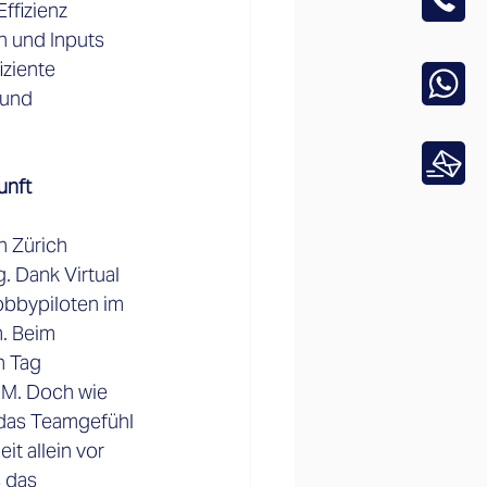
fizienz 
n und Inputs 
ziente 
und 
unft
 Zürich 
. 
Dank Virtual 
Hobbypiloten im 
. Beim 
 Tag 
SIM. Doch wie 
m das Teamgefühl 
it allein vor 
 das 