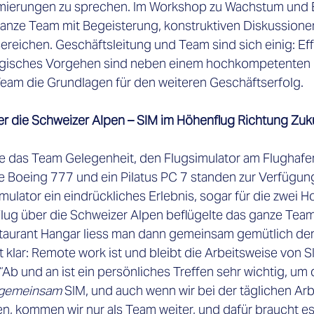
mierungen zu sprechen. Im Workshop zu Wachstum und Ef
 ganze Team mit Begeisterung, konstruktiven Diskussione
ereichen. Geschäftsleitung und Team sind sich einig: Effi
egisches Vorgehen sind neben einem hochkompetenten 
Team die Grundlagen für den weiteren Geschäftserfolg.
er die Schweizer Alpen – SIM im Höhenflug Richtung Zuk
 das Team Gelegenheit, den Flugsimulator am Flughafen
e Boeing 777 und ein Pilatus PC 7 standen zur Verfügung
simulator ein eindrückliches Erlebnis, sogar für die zwei 
 Flug über die Schweizer Alpen beflügelte das ganze Team
aurant Hangar liess man dann gemeinsam gemütlich den
st klar: Remote work ist und bleibt die Arbeitsweise von 
 “Ab und an ist ein persönliches Treffen sehr wichtig, u
gemeinsam
 SIM, und auch wenn wir bei der täglichen Arbe
en, kommen wir nur als Team weiter, und dafür braucht es