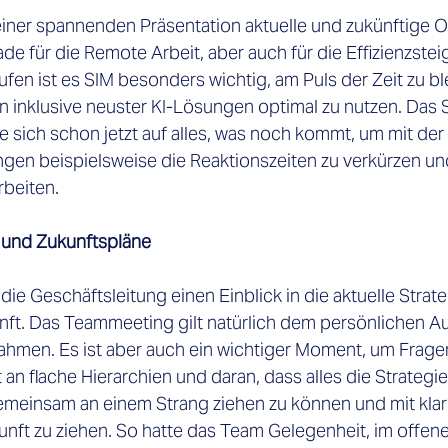

 einer spannenden Präsentation aktuelle und zukünftige O
de für die Remote Arbeit, aber auch für die Effizienzste
fen ist es SIM besonders wichtig, am Puls der Zeit zu bl
 inklusive neuster KI-Lösungen optimal zu nutzen. Das 
e sich schon jetzt auf alles, was noch kommt, um mit de
ngen 
beispielsweise 
die Reaktionszeit
en
 zu verkürzen un
rbeiten.  
e und Zukunftspläne
e Geschäftsleitung einen Einblick in die aktuelle Strate
unft. Das Teammeeting gilt natürlich dem persönlichen Au
ahmen. Es ist aber auch ein wichtiger Moment, um Fragen
t an flache Hierarchien und daran, dass alles die Strategi
einsam an einem Strang ziehen zu können und mit klar 
unft zu ziehen. So hatte das Team Gelegenheit, im offen