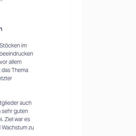
n
 Stöcken im 
 beeindrucken 
vor allem 
t das Thema 
tzter 
 sehr guten 
 Ziel war es 
d Wachstum zu 