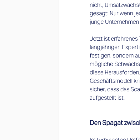
nicht, Umsatzwachst
gesagt: Nur wenn je
junge Unternehmen a
Jetzt ist erfahrene
langjährigen Expert
festigen, sondern au
mögliche Schwachste
diese Herausforder
Geschäftsmodell krit
sicher, dass das Sca
aufgestellt ist.
Den Spagat zwisc
Im turbulenten Umfe