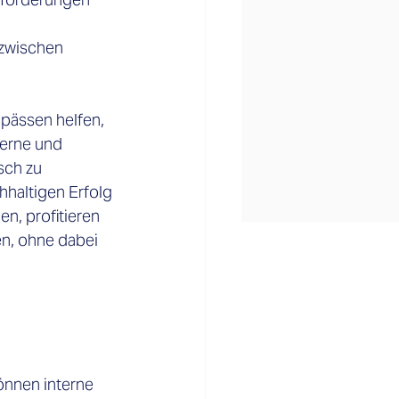
zwischen 
gpässen helfen, 
terne und 
sch zu 
hhaltigen Erfolg 
n, profitieren 
en, ohne dabei 
önnen interne 