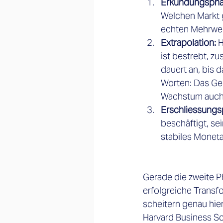
Erkundungspha
Welchen Markt g
echten Mehrwer
Extrapolation: 
H
ist bestrebt, z
dauert an, bis 
Worten: Das Ges
Wachstum auch 
Erschliessung
beschäftigt, sei
stabiles Moneta
Gerade die zweite P
erfolgreiche Transf
scheitern genau hier
Harvard Business Sc