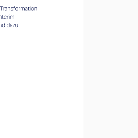
e Transformation
nterim
nd dazu 