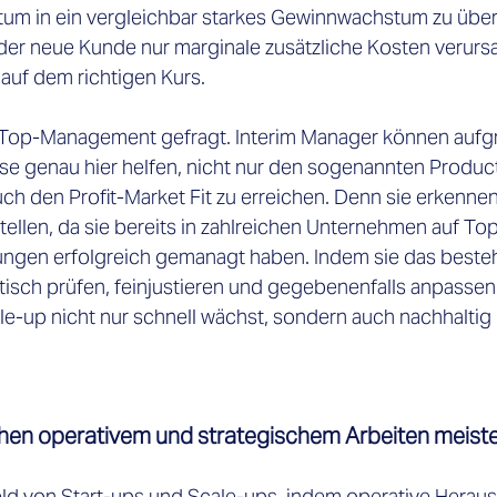
um in ein vergleichbar starkes Gewinnwachstum zu überf
der neue Kunde nur marginale zusätzliche Kosten verursac
uf dem richtigen Kurs.
s Top-Management gefragt. Interim Manager können aufgr
ise genau hier helfen, nicht nur den sogenannten Product
ch den Profit-Market Fit zu erreichen. Denn sie erkennen
llen, da sie bereits in zahlreichen Unternehmen auf To
ungen erfolgreich gemanagt haben. Indem sie das beste
isch prüfen, feinjustieren und gegebenenfalls anpassen, 
le-up nicht nur schnell wächst, sondern auch nachhaltig 
hen operativem und strategischem Arbeiten meist
ld von Start-ups und Scale-ups, indem operative Herau