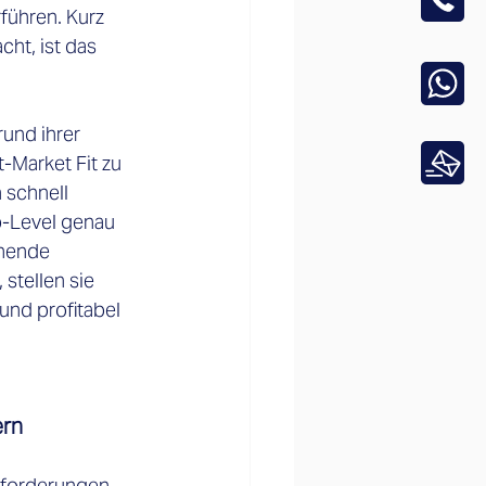
ühren. Kurz 
ht, ist das 
und ihrer 
-Market Fit zu 
 schnell 
p-Level genau 
hende 
stellen sie 
und profitabel 
ern
sforderungen 