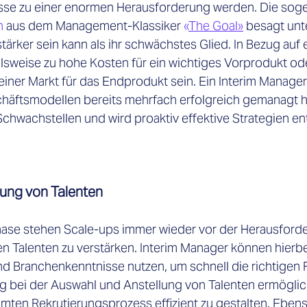
e zu einer enormen Herausforderung werden. Die soge
n
 aus dem Management-Klassiker 
«
The Goal»
 besagt unt
stärker sein kann als ihr schwächstes Glied. In Bezug auf 
lsweise zu hohe Kosten für ein wichtiges Vorprodukt oder
einer Markt für das Endprodukt sein. Ein Interim Manager,
häftsmodellen bereits mehrfach erfolgreich gemanagt ha
chwachstellen und wird proaktiv effektive Strategien ent
rung von Talenten
ase stehen Scale-ups immer wieder vor der Herausforde
ten Talenten zu verstärken. Interim Manager können hierbei
nd Branchenkenntnisse nutzen, um schnell die richtigen F
ng bei der Auswahl und Anstellung von Talenten ermöglich
ten Rekrutierungsprozess effizient zu gestalten. Ebenso