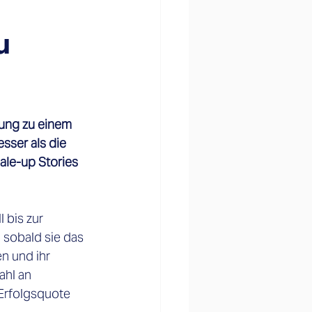
u
ung zu einem 
ser als die 
ale-up Stories 
 bis zur
 sobald sie das
n und ihr
ahl an
Erfolgsquote 