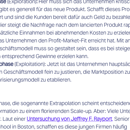

se 
(Exploration)
:
 Hier muss sich das Unternehmen kritisc
ibt es generell für das neue Produkt. Schafft dieses Pro
t und sind die Kunden bereit dafür auch Geld zu bezahl
ier steigt die Nachfrage nach dem lancierten Produkt ra
usätzliche Einnahmen bei abnehmenden Kosten zu erziele
das Unternehmen den Profit-Market-Fit erreicht hat. Mit a
chäftsmodell muss so gestaltet sein, dass es bei stei
entsprechend Gewinne erzielen kann. 
sphase
 (Exploitation): Jetzt ist das Unternehmen hauptsäc
n Geschäftsmodell fein zu justieren, die Marktposition zu
risierungsmodell zu etablieren. 
hase, die sogenannte Extrapolation
scheint entscheidend
ormation zu einem florierenden Scale-up. Aber: Viele Un
. Laut einer
Untersuchung von Jeffrey F. Rayport
,
 Senior
hool in Boston, schaffen es diese jungen Firmen häufig 