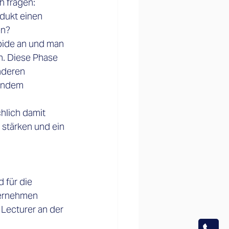
h fragen: 
dukt einen 
en?
pide an und man 
n. Diese Phase 
nderen 
gendem 
hlich damit 
 stärken und ein 
 für die 
ternehmen 
 Lecturer an der 