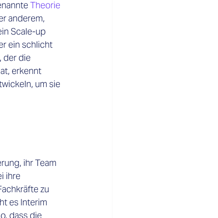
nannte 
Theorie 
er anderem, 
ein Scale-up 
 ein schlicht 
 der die 
t, erkennt 
wickeln, um sie 
rung, ihr Team 
 ihre 
achkräfte zu 
t es Interim 
, dass die 