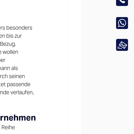
ers besonders 
n bis zur 
Bezug. 
e wollen 
er 
kann als 
rch seinen 
tet passende 
nde verlaufen, 
ernehmen 
 Reihe 