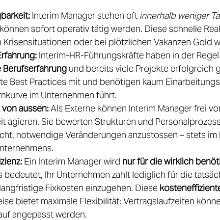
barkeit:
 Interim Manager stehen oft 
innerhalb weniger T
önnen sofort operativ tätig werden. Diese schnelle Reak
n Krisensituationen oder bei plötzlichen Vakanzen Gold we
rfahrung:
 Interim-HR-Führungskräfte haben in der Regel
e Berufserfahrung
 und bereits viele Projekte erfolgreich 
e Best Practices mit und benötigen kaum Einarbeitungsz
ernkurve im Unternehmen führt. 
k von aussen:
 Als Externe können Interim Manager frei vo
it agieren. Sie bewerten Strukturen und Personalprozess
icht, notwendige Veränderungen anzustossen – stets im 
Unternehmens. 
izienz:
 Ein Interim Manager wird 
nur für die wirklich benö
s bedeutet, Ihr Unternehmen zahlt lediglich für die tatsäc
langfristige Fixkosten einzugehen. Diese 
kosteneffizient
e bietet maximale Flexibilität: Vertragslaufzeiten könne
auf angepasst werden. 