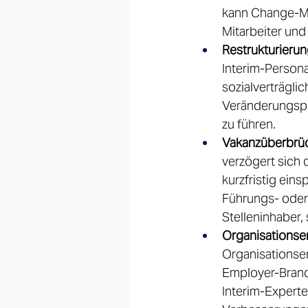
kann Change-Ma
Mitarbeiter und
Restrukturierun
Interim-Person
sozialverträgli
Veränderungspro
zu führen. 
Vakanzüberbrü
verzögert sich 
kurzfristig ein
Führungs- oder
Stelleninhaber,
Organisationse
Organisationse
Employer-Brand
Interim-Experte