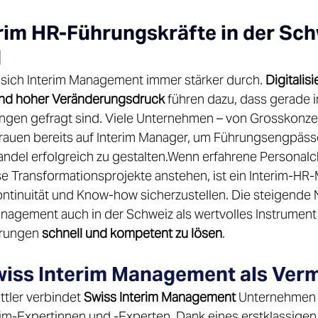
im HR-Führungskräfte in der Sch
 
t sich Interim Management immer stärker durch. 
Digitalisi
nd hoher Veränderungsdruck
 führen dazu, dass gerade 
sungen gefragt sind. Viele Unternehmen – von Grosskonze
rauen bereits auf Interim Manager, um Führungsengpäss
del erfolgreich zu gestalten.Wenn erfahrene Personalc
se Transformationsprojekte anstehen, ist ein Interim-HR-
ntinuität und Know-how sicherzustellen. Die steigende N
nagement auch in der Schweiz als wertvolles Instrument e
rungen 
schnell und kompetent zu lösen
. 
wiss Interim Management als Vermi
ttler verbindet 
Swiss Interim Management
 Unternehmen 
m-Expertinnen und -Experten. Dank eines erstklassigen