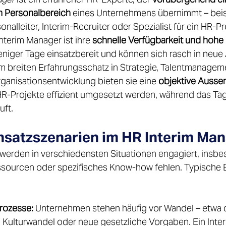
m Personalbereich
 eines Unternehmens übernimmt – beis
onalleiter, Interim-Recruiter oder Spezialist für ein HR-Pro
terim Manager ist ihre 
schnelle Verfügbarkeit und hohe F
weniger Tage einsatzbereit und können sich rasch in neue
em breiten Erfahrungsschatz in Strategie, Talentmanageme
ganisationsentwicklung bieten sie eine 
objektive Ausse
HR-Projekte effizient umgesetzt werden, während das Ta
ft. 
nsatzszenarien im HR Interim Ma
werden in verschiedensten Situationen engagiert, insb
Ressourcen oder spezifisches Know-how fehlen. Typische 
 
rozesse:
 Unternehmen stehen häufig vor Wandel – etwa d
, Kulturwandel oder neue gesetzliche Vorgaben. Ein Int