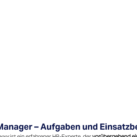
Manager – Aufgaben und Einsatzb
ager
 ist ein erfahrener HR-Experte, der 
vorübergehend ei