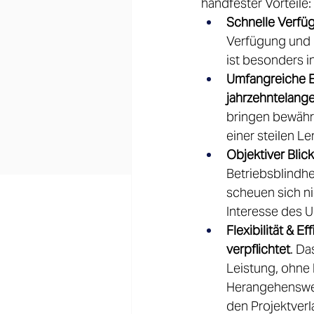
handfester Vorteile: 
Schnelle Verfüg
Verfügung und k
ist besonders i
Umfangreiche E
jahrzehntelang
bringen bewährt
einer steilen L
Objektiver Blic
Betriebsblindhe
scheuen sich n
Interesse des 
Flexibilität & Eff
verpflichtet
. Da
Leistung, ohne 
Herangehensweis
den Projektverl