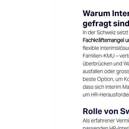
Warum Inter
gefragt sind
In der Schweiz setz
Fachkräftemangel u
flexible Interimslö
Familien-KMU – vert
überbrücken und Wan
ausfallen oder gros
beste Option, um Ko
dass sich Interim Ma
um HR-Herausforde
Rolle von S
Als erfahrener Vermi
passenden HR-Interi