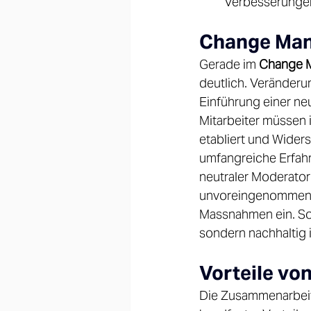
Verbesserungen
Change Man
Gerade im 
Change 
deutlich. Veränderu
Einführung einer ne
Mitarbeiter müssen 
etabliert und Wider
umfangreiche Erfahr
neutraler Moderator
unvoreingenommenen
Massnahmen ein. So s
sondern nachhaltig 
Vorteile vo
Die Zusammenarbeit