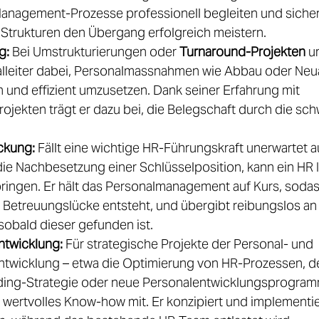

nagement-Prozesse professionell begleiten und sichers
 Strukturen den Übergang erfolgreich meistern. 
g:
 Bei Umstrukturierungen oder 
Turnaround-Projekten
 u
alleiter dabei, Personalmassnahmen wie Abbau oder Neu
ch und effizient umzusetzen. Dank seiner Erfahrung mit 
jekten trägt er dazu bei, die Belegschaft durch die sch
ckung:
 Fällt eine wichtige HR-Führungskraft unerwartet a
die Nachbesetzung einer Schlüsselposition, kann ein HR 
springen. Er hält das Personalmanagement auf Kurs, sodas
 Betreuungslücke entsteht, und übergibt reibungslos an
 sobald dieser gefunden ist. 
ntwicklung:
 Für strategische Projekte der Personal- und 
ntwicklung – etwa die Optimierung von HR-Prozessen, de
ing-Strategie oder neue Personalentwicklungsprogramme
 wertvolles Know-how mit. Er konzipiert und implementie