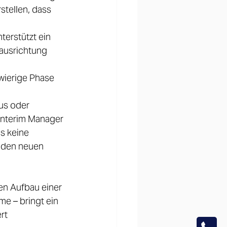
tellen, dass 
nterstützt ein 
ausrichtung 
wierige Phase 
us oder 
Interim Manager 
s keine 
 den neuen 
n Aufbau einer 
 – bringt ein 
rt 