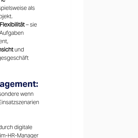
pielsweise als 
jekt. 
lexibilität
 – sie 
 Aufgaben 
nt, 
nsicht
 und 
gesgeschäft 
nagement: 
esondere wenn 
Einsatzszenarien 
urch digitale 
erim-HR-Manager 