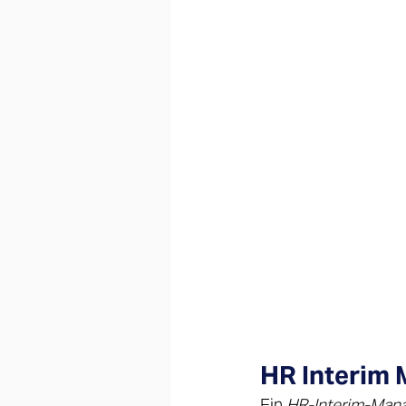
HR Interim 
Ein 
HR-Interim-Man