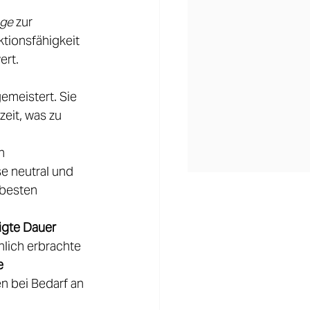
age
 zur 
tionsfähigkeit 
rt. 
 
gemeistert. Sie 
eit, was zu 
n 
e neutral und 
besten 
tigte Dauer 
hlich erbrachte 
e
n bei Bedarf an 