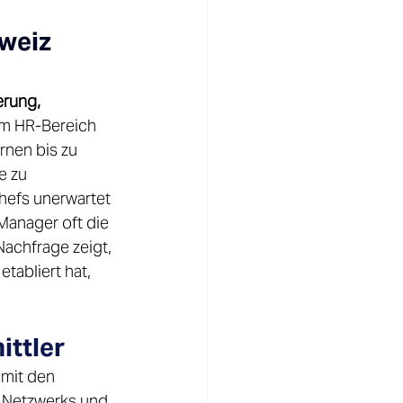
weiz 
erung, 
im HR-Bereich 
rnen bis zu 
e zu 
hefs unerwartet 
Manager oft die 
achfrage zeigt, 
tabliert hat, 
ttler 
mit den 
 Netzwerks und 