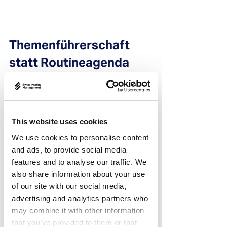
Themenführerschaft 
statt Routineagenda
Strategische Wirkung entsteht nicht 
durch Informationsdichte, sondern 
durch klare Priorisierung. Zu oft werden 
Agenden von operativer Hektik 
This website uses cookies
bestimmt. Moderne Governance 
bedeutet Themenführerschaft.  Welche 
We use cookies to personalise content
digitalen Plattformen definieren künftig 
and ads, to provide social media
unsere Wertschöpfung? Wie gestalten 
features and to analyse our traffic. We
wir Patient Experience im Zeitalter 
also share information about your use
KI‑gestützter Behandlungspfade? Wo 
of our site with our social media,
entscheiden wir uns bewusst gegen ein 
advertising and analytics partners who
Leistungsangebot, um Exzellenz in 
may combine it with other information
einem anderen Bereich zu 
that you’ve provided to them or that