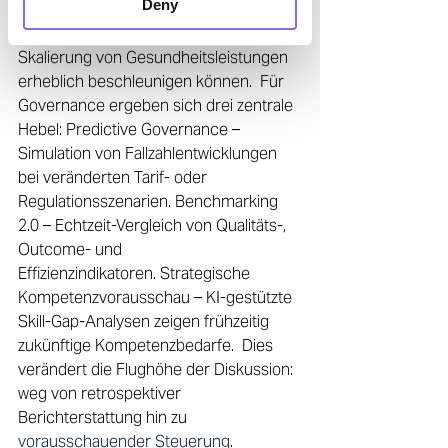
Deny
McKinsey zeigen, dass datengetriebene 
Entscheidungsarchitekturen die 
Skalierung von Gesundheitsleistungen 
erheblich beschleunigen können.  Für 
Governance ergeben sich drei zentrale 
Hebel: Predictive Governance – 
Simulation von Fallzahlentwicklungen 
bei veränderten Tarif‑ oder 
Regulationsszenarien. Benchmarking 
2.0 – Echtzeit‑Vergleich von Qualitäts‑, 
Outcome‑ und 
Effizienzindikatoren. Strategische 
Kompetenzvorausschau – KI‑gestützte 
Skill‑Gap‑Analysen zeigen frühzeitig 
zukünftige Kompetenzbedarfe.  Dies 
verändert die Flughöhe der Diskussion: 
weg von retrospektiver 
Berichterstattung hin zu 
vorausschauender Steuerung
.  