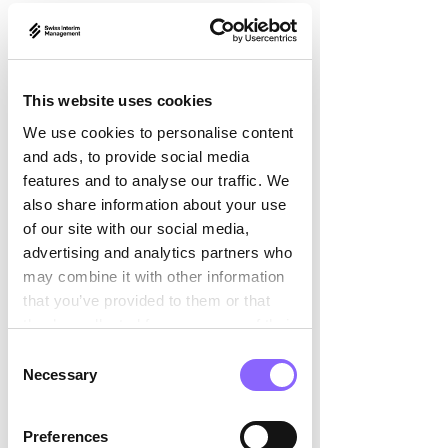

Wasser.
Das Rückgrat der 
This website uses cookies
Transformation: Eine 
zeitgemässe IT-
We use cookies to personalise content
and ads, to provide social media
Landschaft
features and to analyse our traffic. We
also share information about your use
Dazu erfordert ein umfassender 
of our site with our social media,
Strategiewechsel hin zu einem 
advertising and analytics partners who
digitaleren Geschäftsmodell eine 
may combine it with other information
Anpassung der digitalen Landschaft 
that you’ve provided to them or that
innerhalb des Unternehmens. Sie bildet 
they’ve collected from your use of their
das Fundament, dass erst eine 
services.
Consent
reibungslose Modernisierung des 
Necessary
Selection
Unternehmens ermöglicht. Denn ein 
grossangelegter 
Transformationsprozess kostet 
Preferences