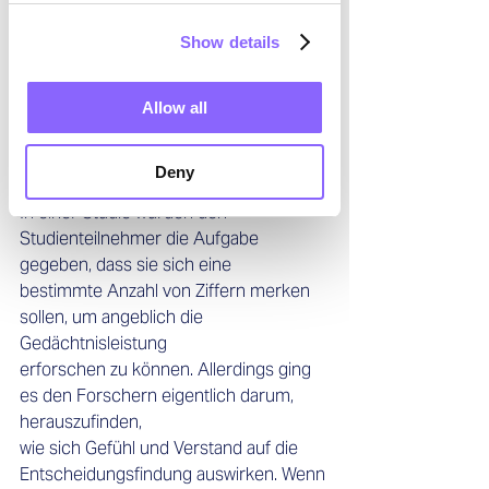
sind. Das führt wiederum nämlich zu 
einer erhöhten Ausschüttung von 
Show details
Noradrenalin, welche 
eher das bekannte “Fight or Flight” 
Syndrom auslösen. Der präfrontale 
Allow all
Kortex setzt aus und 
der Mensch reagiert impulsiv und trifft 
Deny
schlechte Entscheidungen. 
In einer Studie wurden den 
Studienteilnehmer die Aufgabe 
gegeben, dass sie sich eine 
bestimmte Anzahl von Ziffern merken 
sollen, um angeblich die 
Gedächtnisleistung 
erforschen zu können. Allerdings ging 
es den Forschern eigentlich darum, 
herauszufinden, 
wie sich Gefühl und Verstand auf die 
Entscheidungsfindung auswirken. Wenn 