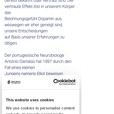
bereits bekannt oder vertraut sind. Der 
vertraute Effekt löst in unserem Körper 
das 
Belohnungsgefühl Dopamin aus, 
weswegen wir eher geneigt sind, 
unsere Entscheidungen 
auf Basis unserer Erfahrungen zu 
tätigen. 
Der portugiesische Neurobiologe 
António Damásio hat 1997 durch den 
Fall eines kleinen 
Jungens namens Elliot beweisen 
können, wie wichtig unsere Emotionen 
für unsere 
Entscheidungsfindung ist. Denn Elliot 
hatte einen Tumor direkt hinter der 
This website uses cookies
Stirn im 
We use cookies to personalise content
präfrontalen Kortex, der ihm sämtliche 