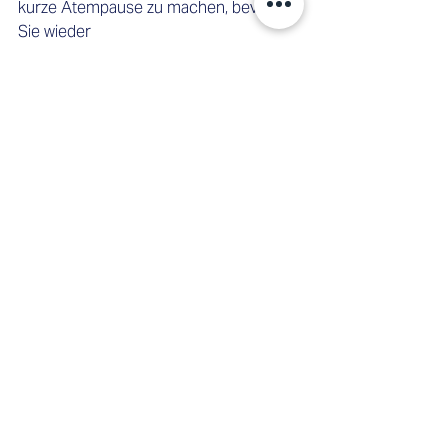
kurze Atempause zu machen, bevor 
Sie wieder 
einatmen. Dieser Dreierrhythmus hilft 
bei der bewussten Atmung und kann 
Stress 
wirkungsvoll reduzieren. 
Atemübungen und 
Achtsamkeit bei der 
Entscheidungsfindung - 
Fazit
Durch die Bauchatmung schafft man 
es richtig tiefe Atemzüge zu machen, 
die Geist und 
Körper in ein Gefühl der Entspannung 
führen. Und da unser Handeln durch 
unsere Atmung 