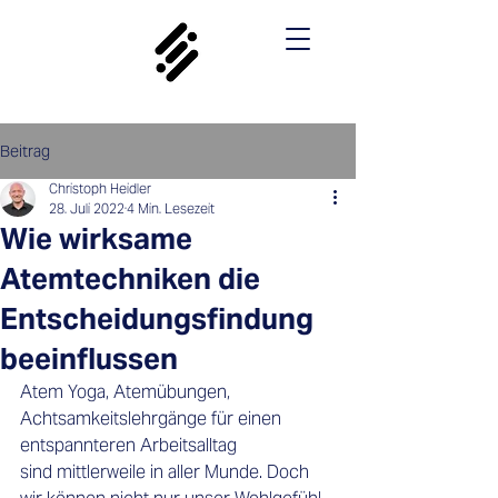
Beitrag
Christoph Heidler
28. Juli 2022
4 Min. Lesezeit
Wie wirksame
Atemtechniken die
Entscheidungsfindung
beeinflussen
Atem Yoga, Atemübungen, 
Achtsamkeitslehrgänge für einen 
entspannteren Arbeitsalltag 
sind mittlerweile in aller Munde. Doch 