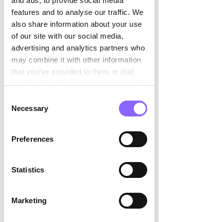

and ads, to provide social media
Entscheidungen unmöglich machten. 
features and to analyse our traffic. We
Seine Mimik 
also share information about your use
war geprägt von einer emotionslosen 
of our site with our social media,
Gleichgültigkeit und wurde nahezu 
advertising and analytics partners who
handlungsunfähig, 
may combine it with other information
weil er sich nicht mal zwischen den 
that you’ve provided to them or that
kleinsten Dingen entscheiden konnte. 
they’ve collected from your use of their
services.
Consent
Die Auswirkungen von 
Necessary
Selection
Stress auf unsere 
Entscheidungen
Preferences
Aus der Notfallambulanz ist zudem 
bekannt, dass Menschen 
Statistics
Schwierigkeiten dabeihaben, 
sich für das Richtige zu entscheiden, 
wenn sie ungewöhnlichen Situationen 
Marketing
ausgeliefert 