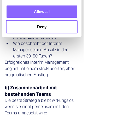
Achten Sie darauf:
Allow all
Welche Erfahrungen bestehen mit 
unterschiedlichen 
Unternehmenskulturen (z. B. KMU, 
Deny
Konzern, Familienunternehmen, 
Private-Equity-Umfeld)?
Wie beschreibt der Interim 
Manager seinen Ansatz in den 
ersten 30–90 Tagen?
Erfolgreiches Interim Management 
beginnt mit einem strukturierten, aber 
pragmatischen Einstieg.
b) Zusammenarbeit mit 
bestehenden Teams
Die beste Strategie bleibt wirkungslos, 
wenn sie nicht gemeinsam mit den 
Teams umgesetzt wird: