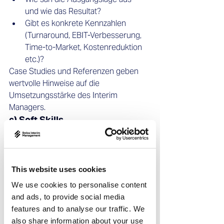
und wie das Resultat?
Gibt es konkrete Kennzahlen 
(Turnaround, EBIT-Verbesserung, 
Time-to-Market, Kostenreduktion 
etc.)?
Case Studies und Referenzen geben 
wertvolle Hinweise auf die 
Umsetzungsstärke des Interim 
Managers.
c) Soft Skills
Neben der Fachkompetenz sind die 
persönlichen Fähigkeiten entscheidend:
Führungsqualitäten:
 Kann die 
Person Teams in anspruchsvollen 
This website uses cookies
Situationen orientieren, motivieren 
We use cookies to personalise content
und mitnehmen?
and ads, to provide social media
Kommunikationsfähigkeit:
 Gelingt 
features and to analyse our traffic. We
es, komplexe Inhalte klar, 
also share information about your use