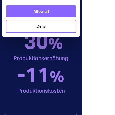
Allow all
Deny
30
%
Produktionserhöhung
-11
%
Produktionskosten