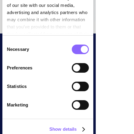

of our site with our social media,
advertising and analytics partners who
may combine it with other information
that you’ve provided to them or that
they’ve collected from your use of their
services.
Consent
Necessary
Case Study
Selection
Euromaster
Preferences
Schweiz – Key
Figures
Statistics
Im Fokus standen das
Marketing
Kostenmanagement sowie die
Stabilisierung des
kommerziellen Erfolges mit dem
Wiederaufbau des Sales und
Show details
Marketing-Teams.
➝
weiterlesen