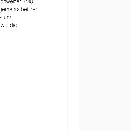
 Schweizer KMU 
agements bei der 
e, um 
wie die 