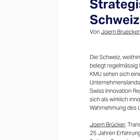
Strateg
Schweiz
Von 
Joern Bruecker
Die Schweiz, weithin
belegt regelmässig 
KMU sehen sich ein
Unternehmenslandsch
Swiss Innovation Re
sich als wirklich inn
Wahrnehmung des La
Joern Brücker
, Tra
25 Jahren Erfahrung