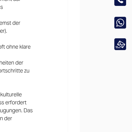
s 
emst der 
r).  
ft ohne klare 
eiten der 
tschritte zu 
kulturelle 
 erfordert 
eugungen. Das 
n der 