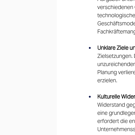
verschiedenen O
technologische
Geschäftsmodel
Fachkräftemange
Unklare Ziele u
Zielsetzungen. 
unzureichenden 
Planung verlier
erzielen.  
Kulturelle Wide
Widerstand geg
eine grundlege
erfordert die e
Unternehmensstr