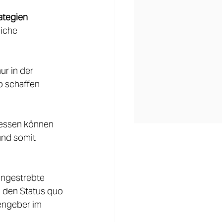
ategien
iche 
r in der 
o schaffen 
zessen können 
und somit 
angestrebte 
, den Status quo 
eengeber im 