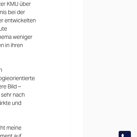
zer KMU über 
is bei der 
r entwickelten 
ute 
hema weniger 
 in ihren 
n 
gieorientierte 
e Bild – 
 sehr nach 
ärkte und 
cht meine 
ment auf 