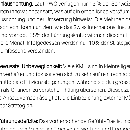

hlausrichtung:
 Laut PWC verfügen nur 15 % der Schwei
erten Innovationsansatz, was auf ein erhebliches Versäumn
usrichtung und der Umsetzung hinweist. Die Mehrheit de
schlecht kommuniziert, wie das Swiss International Instit
hervorhebt. 85% der Führungskräfte widmen diesem T
 pro Monat. Infolgedessen werden nur 10% der Strategien
 umfassend verstanden.  
bewusste  Unbeweglichkeit:
 Viele KMU sind in kleinteilige
verhaftet und fokussieren sich zu sehr auf rein technolo
ittelbare Effizienzsteigerungen, während sie das grösser
als Chancen zu verstehen, häufig übersehen. Dieser, zu
e Ansatz vernachlässigt oft die Einbeziehung externer M
er Strategien.  
ührungsdefizite:
 Das vorherrschende Gefühl «Das ist ni
streicht den Mangel an Eigenverantwortung und Engage