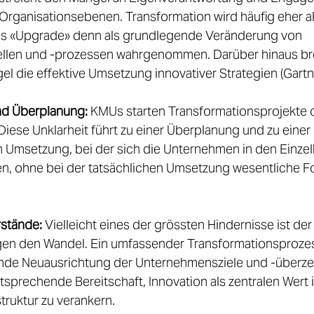
rganisationsebenen. Transformation wird häufig eher al
s «Upgrade» denn als grundlegende Veränderung von 
len und -prozessen wahrgenommen. Darüber hinaus br
l die effektive Umsetzung innovativer Strategien (Gartne
nd Überplanung:
 KMUs starten Transformationsprojekte o
Diese Unklarheit führt zu einer Überplanung und zu einer 
Umsetzung, bei der sich die Unternehmen in den Einzelh
en, ohne bei der tatsächlichen Umsetzung wesentliche For
rstände:
 Vielleicht eines der grössten Hindernisse ist der 
en den Wandel. Ein umfassender Transformationsprozess
nde Neuausrichtung der Unternehmensziele und -überz
ntsprechende Bereitschaft, Innovation als zentralen Wert i
uktur zu verankern.    