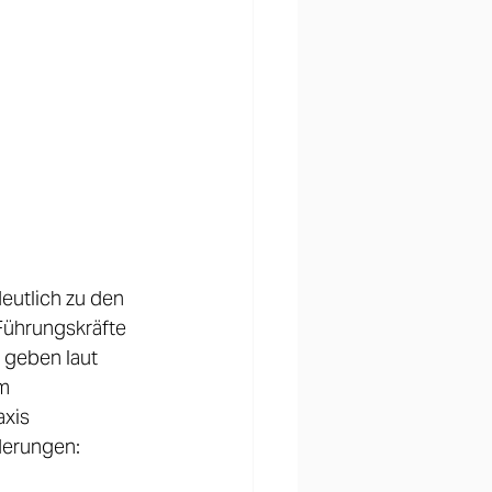
eutlich zu den 
Führungskräfte 
 geben laut 
m 
xis 
derungen:  