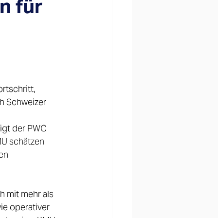
n für
tschritt, 
ch Schweizer 
igt der PWC 
MU schätzen 
en 
 mit mehr als 
e operativer 