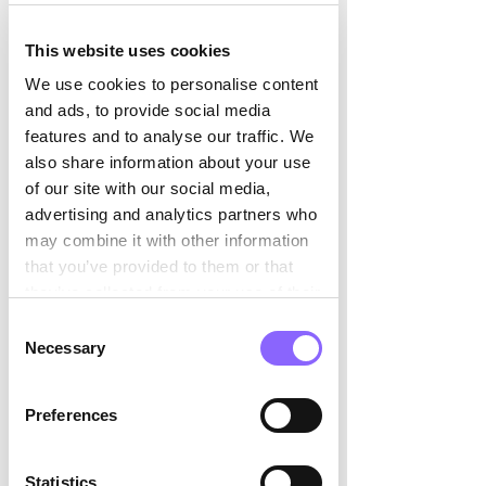

Dentalbranche entwickelt. Herr 
Cadola führte durch die verschiedenen 
This website uses cookies
Phasen der Unternehmensentwicklung 
– von den Anfängen in einem 
We use cookies to personalise content
Materialprüfungslabor für die 
and ads, to provide social media
Uhrenindustrie über bahnbrechende 
features and to analyse our traffic. We
Fortschritte in der Orthopädie bis hin 
also share information about your use
zur heutigen Spezialisierung auf 
of our site with our social media,
hochwertige Zahnimplantate.  
advertising and analytics partners who
may combine it with other information
Herr Cadola hob hervor, dass eine 
that you’ve provided to them or that
offene und vertrauensfördernde 
they’ve collected from your use of their
Unternehmenskultur grundlegend für 
services.
Consent
den Erfolg ist. Für das Wohl einer 
Necessary
Selection
florierenden Organisation sind zwei 
Aspekte wesentlich: Psychologische 
Preferences
Sicherheit bezüglich der Zukunft des 
Unternehmens und die Wertschätzung 
jedes einzelnen Mitarbeiters.  
Statistics