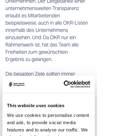
Unternehmen. Der Leitgedanke einer 
unternehmensweiten Transparenz 
erlaubt es Mitarbeitenden 
beispielsweise, auch in alle OKR-Listen 
innerhalb des Unternehmens 
einzusehen. Und: Da OKR nur ein 
Rahmenwerk ist, hat das Team alle 
Freiheiten zum gewünschten 
Ergebnis zu gelangen.  
Die besagten Ziele sollten immer 
herausfordernd und vor allem 
motivierend formuliert sein. Wichtig: 
Key Results sind keine To-dos. Sie 
zeigen den messbaren Fortschritt auf 
This website uses cookies
dem Weg zum gewünschten 
We use cookies to personalise content
Zielzustand. Und hier kommen wir 
and ads, to provide social media
schon zu einer der ersten 
features and to analyse our traffic. We
Herausforderungen: OKR erfordert ein 